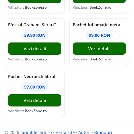
Vânzător:
BookZone.ro
Vânzător:
BookZone.ro
Efectul Graham. Seria Campus Diaries Vol.1
Pachet Inflamație metabolism și creier
59.90 RON
99.00 RON
Vezi detalii
Vezi detalii
Vânzător:
BookZone.ro
Vânzător:
BookZone.ro
Pachet Neuroechilibrul
97.00 RON
Vezi detalii
Vânzător:
BookZone.ro
© 2026
targuldecarti.ro
·
Harta site
·
Autori
·
Branduri
·