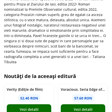
pentru Proza al Ziarului de Iasi, editia 2022• Roman
nominalizat la Premiile Observator cultural, editia 2022,
categoria ProzaUn roman superb, greu de egalat ca asceza
stilistica, cu o voce matura, detasata, absolut unica. Asemeni
unui fotograf nostalgic, naratorul restaureaza negativul unei
vieti marunte, dramatice si emotionante prin simplitatea ei.
Intr-o dimineata, Pavel hraneste gainile si se urca in tren... O
singura zi si doua sute de pagini in care personajele par sa
vorbeasca despre nimicuri, scot bani de la bancomat, se
cearta, fumeaza, se impaca sunt suficiente pentru a face
radiografia completa a unei generatii si a unei tari. - Tatiana
Tibulea
Noutăți de la aceeași editură
Verity (Ediție de film)
Voracious. Seria Edge of Darkness Vol.2
52.40 RON
57.60 RON
Vezi detalii
Vezi detalii