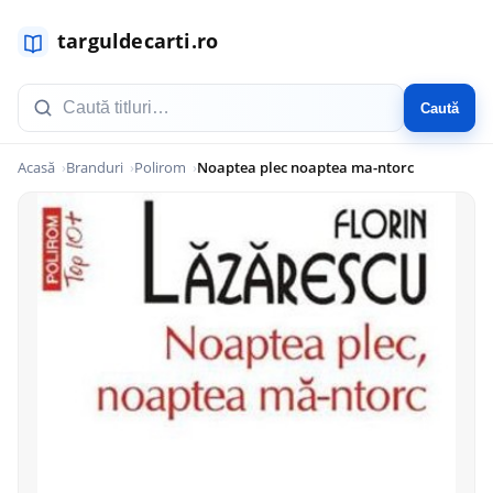
Caută
Acasă
Branduri
Polirom
Noaptea plec noaptea ma-ntorc