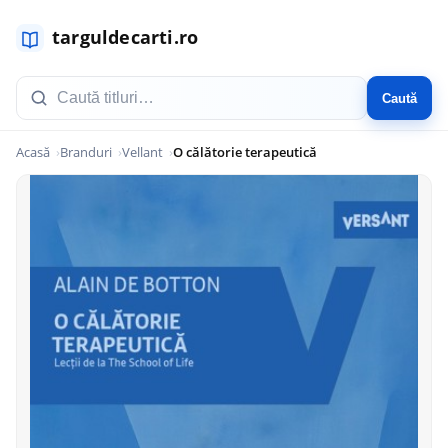
Caută
Acasă
Branduri
Vellant
O călătorie terapeutică