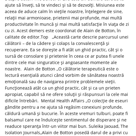
ajute să înveți, să te vindeci și să te dezvolți. Misiunea este
aceea de aduce calm în viețile noastre, înțelegere de sine,
relații mai armonioase, prietenii mai profunde, mai multă
productivitate în muncă și mai multă satisfacție în viața de zi
cu zi. Acest demers este coordonat de Alain de Botton, în
calitate de editor.Top ,,Această carte descrie parcursul unei
călătorii – de la cădere și colaps la convalescență și
recuperare. Ea se dorește a fi atât un ghid practic, cât și o
sursă de consolare și prietenie în ceea ce ar putea fi unele
dintre cele mai singuratice și angoasante momente ale
noastre. Alain de Botton ,,O călătorie terapeutică este o
lectură esențială atunci când vorbim de sănătatea noastră
emoțională sau de navigarea printre problemele vieții.
Funcționează atât ca un ghid practic, cât și ca un prieten
apropiat, capabil să ne ofere soluții și răspunsuri la cele mai
dificile întrebări. Mental Health Affairs ,,O colecție de eseuri
gândite pentru a ne ajuta să regăsim conexiuni profunde,
căldură umană și bucurie. În aceste vremuri tulburi, poate fi
balsamul care ne îndulcește sentimentul de disperare și ne
readuce speranța într-un viitor mai bun. Suleika Jaouad, The
Isolation Journals,,Alain de Botton posedă darul de a privi cu