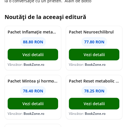
la o conversație cu un prieten. Alain de Botto
Noutăți de la aceeași editură
Pachet Inflamație metabolism și creier
Pachet Neuroechilibrul
88.80 RON
77.80 RON
Vezi detalii
Vezi detalii
Vânzător:
BookZone.ro
Vânzător:
BookZone.ro
Pachet Mintea și hormonii tăi
Pachet Reset metabolic complet
78.40 RON
78.25 RON
Vezi detalii
Vezi detalii
Vânzător:
BookZone.ro
Vânzător:
BookZone.ro