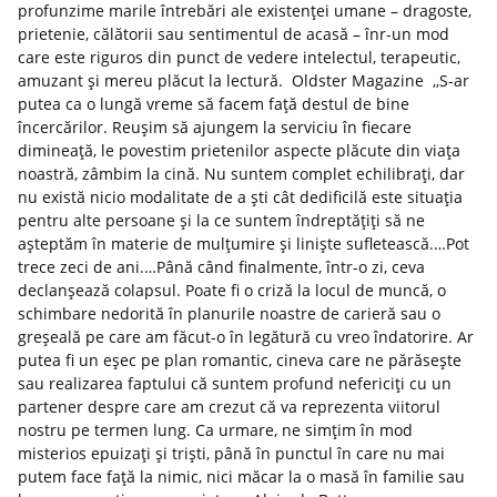
profunzime marile întrebări ale existenței umane – dragoste,
prietenie, călătorii sau sentimentul de acasă – înr-un mod
care este riguros din punct de vedere intelectul, terapeutic,
amuzant și mereu plăcut la lectură. Oldster Magazine ,,S-ar
putea ca o lungă vreme să facem față destul de bine
încercărilor. Reușim să ajungem la serviciu în fiecare
dimineață, le povestim prietenilor aspecte plăcute din viața
noastră, zâmbim la cină. Nu suntem complet echilibrați, dar
nu există nicio modalitate de a ști cât dedificilă este situația
pentru alte persoane și la ce suntem îndreptățiți să ne
așteptăm în materie de mulțumire și liniște sufletească.…Pot
trece zeci de ani.…Până când finalmente, într-o zi, ceva
declanșează colapsul. Poate fi o criză la locul de muncă, o
schimbare nedorită în planurile noastre de carieră sau o
greșeală pe care am făcut-o în legătură cu vreo îndatorire. Ar
putea fi un eșec pe plan romantic, cineva care ne părăsește
sau realizarea faptului că suntem profund nefericiți cu un
partener despre care am crezut că va reprezenta viitorul
nostru pe termen lung. Ca urmare, ne simțim în mod
misterios epuizați și triști, până în punctul în care nu mai
putem face față la nimic, nici măcar la o masă în familie sau