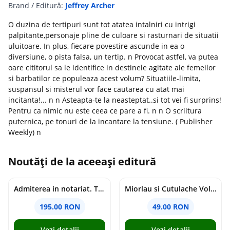
Brand / Editură:
Jeffrey Archer
O duzina de tertipuri sunt tot atatea intalniri cu intrigi
palpitante,personaje pline de culoare si rasturnari de situatii
uluitoare. In plus, fiecare povestire ascunde in ea o
diversiune, o pista falsa, un tertip. n Provocat astfel, va putea
oare cititorul sa le identifice in destinele agitate ale femeilor
si barbatilor ce populeaza acest volum? Situatiile-limita,
suspansul si misterul vor face cautarea cu atat mai
incitanta!... n n Asteapta-te la neasteptat..si tot vei fi surprins!
Pentru ca nimic nu este ceea ce pare a fi. n n O scriitura
puternica, pe tonuri de la incantare la tensiune. ( Publisher
Weekly) n
Noutăți de la aceeași editură
Admiterea in notariat. Teste grila si sinteze teoretice Ed.11 - Adina-Renate Motica, Oana-Elena Buzincu, Veronica Stan
Miorlau si Cutulache Vol.1: Cu bicicleta pana la Luna - Timo Parvela
195.00 RON
49.00 RON
Vezi detalii
Vezi detalii