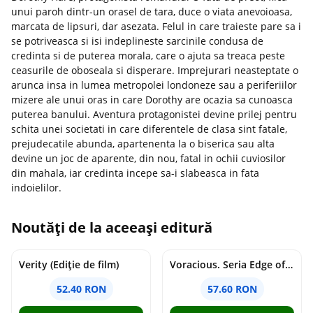
unui paroh dintr-un orasel de tara, duce o viata anevoioasa,
marcata de lipsuri, dar asezata. Felul in care traieste pare sa i
se potriveasca si isi indeplineste sarcinile condusa de
credinta si de puterea morala, care o ajuta sa treaca peste
ceasurile de oboseala si disperare. Imprejurari neasteptate o
arunca insa in lumea metropolei londoneze sau a periferiilor
mizere ale unui oras in care Dorothy are ocazia sa cunoasca
puterea banului. Aventura protagonistei devine prilej pentru
schita unei societati in care diferentele de clasa sint fatale,
prejudecatile abunda, apartenenta la o biserica sau alta
devine un joc de aparente, din nou, fatal in ochii cuviosilor
din mahala, iar credinta incepe sa-i slabeasca in fata
indoielilor.
Noutăți de la aceeași editură
Verity (Ediție de film)
Voracious. Seria Edge of Darkness Vol.2
52.40 RON
57.60 RON