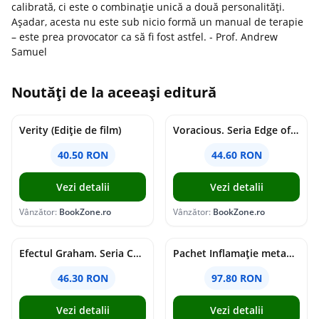
calibrată, ci este o combinație unică a două personalități.
Așadar, acesta nu este sub nicio formă un manual de terapie
– este prea provocator ca să fi fost astfel. - Prof. Andrew
Samuel
Noutăți de la aceeași editură
Verity (Ediție de film)
Voracious. Seria Edge of Darkness Vol.2
40.50 RON
44.60 RON
Vezi detalii
Vezi detalii
Vânzător:
BookZone.ro
Vânzător:
BookZone.ro
Efectul Graham. Seria Campus Diaries Vol.1
Pachet Inflamație metabolism și creier
46.30 RON
97.80 RON
Vezi detalii
Vezi detalii