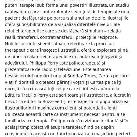
puterii terapiei sub forma unei povestiri illustrate, un studiu
captivant în care sunt explorate sedințele de terapie ale unui
pacient desfășurate pe parcursul unui an de zile. Ilustrațiile
oferă și posibilitatea de a vizualiza diferitele niveluri ale
relației terapeutice care se desfășoară simultan – relația
reală, transferul, contratransferul, proiecțiile reciproce.
Notele succinte și edificatoare referitoare la procesul
therapeutic care însoțesc ilustrațiile, oferă o explorare plină
de umor a călătoriei terapeutice în căutarea înțelegerii și
adevărului. Philippa Perry este psihoterapeută și
prezentatoare de radio și televiziune. Este autoarea
bestsellerului numărul unu al Sunday Times, Cartea pe care
v-ați fi dorit să o citească părinții voștri și Cartea pe ca îți
dorești să o citească toți cei pe care îi iubești apărute la
Editura Trei.Flo Perry este scriitoare și ilustratoare, a lucrat în
trecut ca editor la BuzzFeed și este expertă în popularizarea
ilustrațiilorÎmi imaginez cum clienți și potențiali clienți
utilizează această carte ca instrument necesar pentru a se
familiariza cu terapia. Philippa oferă o viziune incitantă și în
același timp obiectivă asupra terapiei, fiind pe deplin
conștientă că aceasta nu funcționează ca o mașinărie perfect