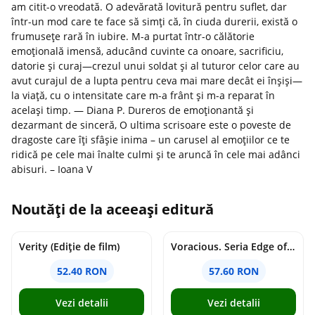
am citit-o vreodată. O adevărată lovitură pentru suflet, dar
într-un mod care te face să simți că, în ciuda durerii, există o
frumusețe rară în iubire. M-a purtat într-o călătorie
emoțională imensă, aducând cuvinte ca onoare, sacrificiu,
datorie și curaj—crezul unui soldat și al tuturor celor care au
avut curajul de a lupta pentru ceva mai mare decât ei înșiși—
la viață, cu o intensitate care m-a frânt și m-a reparat în
același timp. — Diana P. Dureros de emoționantă și
dezarmant de sinceră, O ultima scrisoare este o poveste de
dragoste care îți sfâșie inima – un carusel al emoțiilor ce te
ridică pe cele mai înalte culmi și te aruncă în cele mai adânci
abisuri. – Ioana V
Noutăți de la aceeași editură
Verity (Ediție de film)
Voracious. Seria Edge of Darkness Vol.2
52.40 RON
57.60 RON
Vezi detalii
Vezi detalii