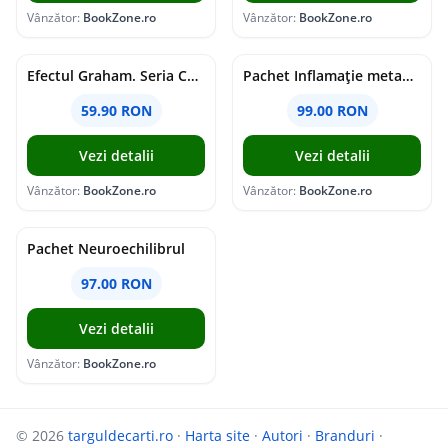
Vânzător:
BookZone.ro
Vânzător:
BookZone.ro
Efectul Graham. Seria Campus Diaries Vol.1
Pachet Inflamație metabolism și creier
59.90 RON
99.00 RON
Vezi detalii
Vezi detalii
Vânzător:
BookZone.ro
Vânzător:
BookZone.ro
Pachet Neuroechilibrul
97.00 RON
Vezi detalii
Vânzător:
BookZone.ro
© 2026
targuldecarti.ro
·
Harta site
·
Autori
·
Branduri
·