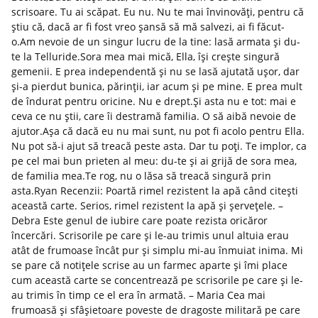
scrisoare. Tu ai scăpat. Eu nu. Nu te mai învinovăți, pentru că
știu că, dacă ar fi fost vreo șansă să mă salvezi, ai fi făcut-
o.Am nevoie de un singur lucru de la tine: lasă armata și du-
te la Telluride.Sora mea mai mică, Ella, își crește singură
gemenii. E prea independentă și nu se lasă ajutată ușor, dar
și-a pierdut bunica, părinții, iar acum și pe mine. E prea mult
de îndurat pentru oricine. Nu e drept.Și asta nu e tot: mai e
ceva ce nu știi, care îi destramă familia. O să aibă nevoie de
ajutor.Așa că dacă eu nu mai sunt, nu pot fi acolo pentru Ella.
Nu pot să-i ajut să treacă peste asta. Dar tu poți. Te implor, ca
pe cel mai bun prieten al meu: du-te și ai grijă de sora mea,
de familia mea.Te rog, nu o lăsa să treacă singură prin
asta.Ryan Recenzii: Poartă rimel rezistent la apă când citești
această carte. Serios, rimel rezistent la apă și șervețele. –
Debra Este genul de iubire care poate rezista oricăror
încercări. Scrisorile pe care și le-au trimis unul altuia erau
atât de frumoase încât pur și simplu mi-au înmuiat inima. Mi
se pare că notițele scrise au un farmec aparte și îmi place
cum această carte se concentrează pe scrisorile pe care și le-
au trimis în timp ce el era în armată. – Maria Cea mai
frumoasă și sfâșietoare poveste de dragoste militară pe care