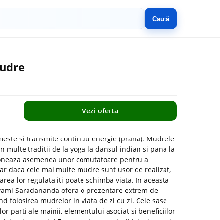
Caută
Mudre
Vezi oferta
imeste si transmite continuu energie (prana). Mudrele
in multe traditii de la yoga la dansul indian si pana la
ctioneaza asemenea unor comutatoare pentru a
hiar daca cele mai multe mudre sunt usor de realizat,
carea lor regulata iti poate schimba viata. In aceasta
Swami Saradananda ofera o prezentare extrem de
ind folosirea mudrelor in viata de zi cu zi. Cele sase
lor parti ale mainii, elementului asociat si beneficiilor