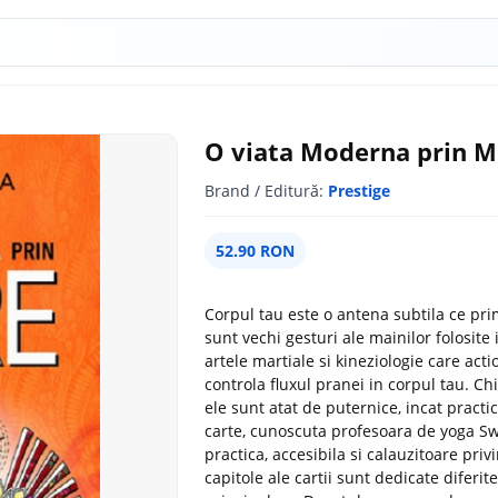
O viata Moderna prin 
Brand / Editură:
Prestige
52.90 RON
Corpul tau este o antena subtila ce pr
sunt vechi gesturi ale mainilor folosite 
artele martiale si kineziologie care a
controla fluxul pranei in corpul tau. C
ele sunt atat de puternice, incat practi
carte, cunoscuta profesoara de yoga 
practica, accesibila si calauzitoare priv
capitole ale cartii sunt dedicate diferite