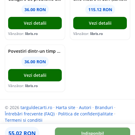
36.00 RON
115.12 RON
Vezi detalii
Vezi detalii
Vânzător:
libris.ro
Vânzător:
libris.ro
Povestiri dintr-un timp suspendat - Simona Mihutiu
36.00 RON
Vezi detalii
Vânzător:
libris.ro
© 2026
targuldecarti.ro
·
Harta site
·
Autori
·
Branduri
·
Întrebări frecvente (FAQ)
·
Politica de confidențialitate
·
Termeni si conditii
Parteneri:
InfoCompanii.ro
și
GoShopping.ro
55.02 RON
Indisponibil