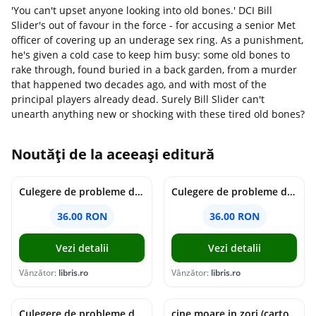
'You can't upset anyone looking into old bones.' DCI Bill
Slider's out of favour in the force - for accusing a senior Met
officer of covering up an underage sex ring. As a punishment,
he's given a cold case to keep him busy: some old bones to
rake through, found buried in a back garden, from a murder
that happened two decades ago, and with most of the
principal players already dead. Surely Bill Slider can't
unearth anything new or shocking with these tired old bones?
Noutăți de la aceeași editură
Culegere de probleme de matematica - Clasa 7 - Ioana Monalisa Manea
Culegere de probleme de matematica - Clasa 6 - Ioana Monalisa Manea, Cristina Neagoe
36.00 RON
36.00 RON
Vezi detalii
Vezi detalii
Vânzător:
libris.ro
Vânzător:
libris.ro
Culegere de probleme de matematica - Clasa 5 - Ioana Monalisa Manea, Cristina Neagoe
cine moare in zori (cartonata) - holly jackson