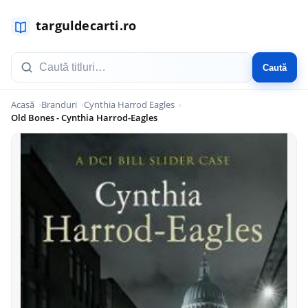
Caută
Acasă
Branduri
Cynthia Harrod Eagles
Old Bones - Cynthia Harrod-Eagles