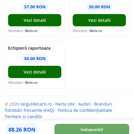
57.00 RON
50.00 RON
Vezi detalii
Vezi detalii
Vânzător:
libris.ro
Vânzător:
libris.ro
Echipierii raporteaza
50.00 RON
Vezi detalii
Vânzător:
libris.ro
© 2026
targuldecarti.ro
·
Harta site
·
Autori
·
Branduri
·
Întrebări frecvente (FAQ)
·
Politica de confidențialitate
·
Termeni si conditii
Parteneri:
InfoCompanii.ro
și
GoShopping.ro
88.26 RON
Indisponibil