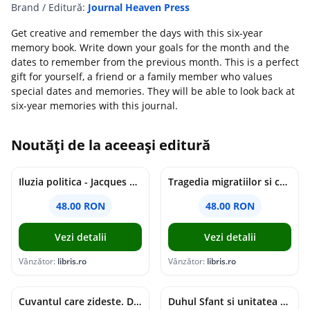
Brand / Editură:
Journal Heaven Press
Get creative and remember the days with this six-year
memory book. Write down your goals for the month and the
dates to remember from the previous month. This is a perfect
gift for yourself, a friend or a family member who values
special dates and memories. They will be able to look back at
six-year memories with this journal.
Noutăți de la aceeași editură
Iluzia politica - Jacques Ellul
Tragedia migratiilor si caderea imperiilor. Sfantul Augustin si noi - Chantal Delsol
48.00 RON
48.00 RON
Vezi detalii
Vezi detalii
Vânzător:
libris.ro
Vânzător:
libris.ro
Cuvantul care zideste. Dialoguri - Vartan Arachelian
Duhul Sfant si unitatea Bisericii. Jurnal de Conciliu - Andre Scrima