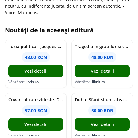
neutru, cu indiferenta jucata, de un timisorean autentic. -
Viorel Marineasa
Noutăți de la aceeași editură
Iluzia politica - Jacques Ellul
Tragedia migratiilor si caderea imperiilor. Sfantul Augustin si noi - Chantal Delsol
48.00 RON
48.00 RON
Vezi detalii
Vezi detalii
Vânzător:
libris.ro
Vânzător:
libris.ro
Cuvantul care zideste. Dialoguri - Vartan Arachelian
Duhul Sfant si unitatea Bisericii. Jurnal de Conciliu - Andre Scrima
57.00 RON
50.00 RON
Vezi detalii
Vezi detalii
Vânzător:
libris.ro
Vânzător:
libris.ro