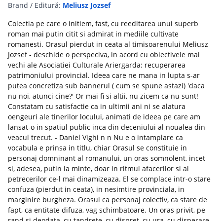
Brand / Editură:
Meliusz Jozsef
Colectia pe care o initiem, fast, cu reeditarea unui superb
roman mai putin citit si admirat in mediile cultivate
romanesti. Orasul pierdut in ceata al timisoarenului Meliusz
Jozsef - deschide o perspeciva, in acord cu obiectivele mai
vechi ale Asociatiei Culturale Ariergarda: recuperarea
patrimoniului provincial. Ideea care ne mana in lupta s-ar
putea concretiza sub bannerul ( cum se spune astazi) 'daca
nu noi, atunci cine?' Or mai fi si altii, nu zicem ca nu sunt!
Constatam cu satisfactie ca in ultimii ani ni se alatura
oengeuri ale tinerilor locului, animati de ideea pe care am
lansat-o in spatiul public inca din deceniului al noualea din
veacul trecut. - Daniel Vighi n n Nu e o intamplare ca
vocabula e prinsa in titlu, chiar Orasul se constituie in
personaj domninant al romanului, un oras somnolent, incet
si, adesea, putin la minte, doar in ritmul afacerilor si al
petrecerilor ce-l mai dinamizeaza. El se complace intr-o stare
confuza (pierdut in ceata), in nesimtire provinciala, in
marginire burgheza. Orasul ca personaj colectiv, ca stare de
fapt, ca entitate difuza, vag schimbatoare. Un oras privit, pe
rand si deodata, cu tandrete, cu dispret, cu ura, cu disperare,