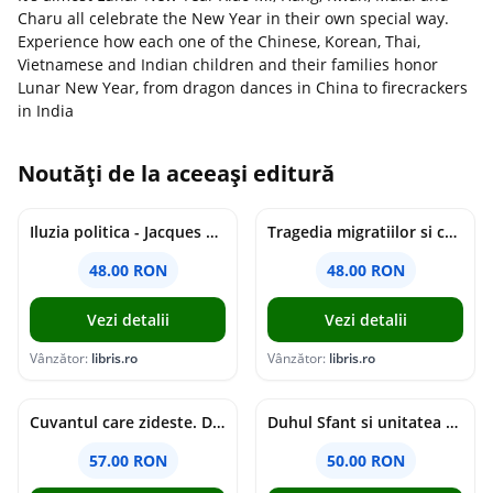
Charu all celebrate the New Year in their own special way.
Experience how each one of the Chinese, Korean, Thai,
Vietnamese and Indian children and their families honor
Lunar New Year, from dragon dances in China to firecrackers
in India
Noutăți de la aceeași editură
Iluzia politica - Jacques Ellul
Tragedia migratiilor si caderea imperiilor. Sfantul Augustin si noi - Chantal Delsol
48.00 RON
48.00 RON
Vezi detalii
Vezi detalii
Vânzător:
libris.ro
Vânzător:
libris.ro
Cuvantul care zideste. Dialoguri - Vartan Arachelian
Duhul Sfant si unitatea Bisericii. Jurnal de Conciliu - Andre Scrima
57.00 RON
50.00 RON