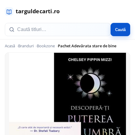
Caută
Acasă
Branduri
Bookzone
Pachet Adevărata stare de bine