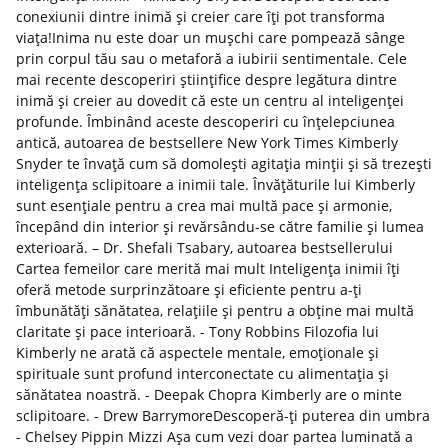
conexiunii dintre inimă și creier care îți pot transforma
viața!Inima nu este doar un muşchi care pompează sânge
prin corpul tău sau o metaforă a iubirii sentimentale. Cele
mai recente descoperiri ştiinţifice despre legătura dintre
inimă şi creier au dovedit că este un centru al inteligenței
profunde. Îmbinând aceste descoperiri cu înţelepciunea
antică, autoarea de bestsellere New York Times Kimberly
Snyder te învaţă cum să domolești agitația minţii şi să trezeşti
inteligența sclipitoare a inimii tale. Învățăturile lui Kimberly
sunt esențiale pentru a crea mai multă pace și armonie,
începând din interior și revărsându-se către familie și lumea
exterioară. – Dr. Shefali Tsabary, autoarea bestsellerului
Cartea femeilor care merită mai mult Inteligența inimii îți
oferă metode surprinzătoare şi eficiente pentru a-ți
îmbunătăți sănătatea, relațiile şi pentru a obţine mai multă
claritate şi pace interioară. - Tony Robbins Filozofia lui
Kimberly ne arată că aspectele mentale, emoţionale şi
spirituale sunt profund interconectate cu alimentaţia şi
sănătatea noastră. - Deepak Chopra Kimberly are o minte
sclipitoare. - Drew Barrymore Descoperă-ți puterea din umbra
- Chelsey Pippin Mizzi Aşa cum vezi doar partea luminată a