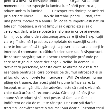
pentru a descifra mesajele umbrei.· Organizarea unor
momente de introspecție la lumina lumânării pentru a-ți
aduce umbra în lumină.· Descoperirea dorințelor umbrei
prin scriere liberă.· 365 de întrebări pentru jurnal, câte
una pentru fiecare zi a anului. În loc să te împotrivești naturii
tale schimbătoare, a venit timpul să o apreciezi și să o
celebrezi. Umbra ta se poate transforma în orice ai nevoie.
Un mijloc profund de autocunoaștere, care îți oferă explicații
clare și îndrumări practice, completate de exerciții scurte
care te îndeamnă să te gândești la poverile pe care le porți în
interior. Îl recomand cu căldură celor care caută răspunsuri,
fie că sunt pregătiți sau nu pentru revelațiile profunde pe
care acest ghid le poate declanșa. - Nellie În domeniul
dezvoltării personale, această carte se afirmă ca o resursă
esențială pentru cei care pornesc pe drumul introspecției și
al lucrului cu umbrele lor interioare. - Will De obicei, nu mă
plâng de traume, dar acest ghid te pune la încercare. La
început, m-am gândit: , dar adevărul este că sunt o victimă,
chiar dacă urăsc să recunosc asta. Când ești tânăr, ți se
spune să te aduni și să treci peste, că familia e familie,
indiferent de cât de mult te rănește. Dar cum știi dacă ai
trecut cu adevărat peste o traumă? Sau doar ai îngropat totul