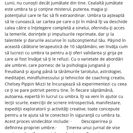
Lunii, nu cunoști decât jumătate din tine. Cealaltă jumătate
este umbra ta și conține misterul, puterea, magia și
potențialul care te fac să fii extraordinar. Umbra ta așteaptă
să te cunoască, iar cartea pe care o ții în mână îți va deschide
calea către o înțelegere completă a sinelui, oferindu-ți acces
la temerile, dorințele și impulsurile reprimate, dar și la
talentele și darurile ascunse în subconștientul tău. Pășind în
această călătorie terapeutică de 10 săptămâni, vei învăța cum
să lucrezi cu umbra ta pentru a-ți oferi validarea și grija pe
care ai fost învățat să ți le refuzi. Cu o varietate de abordări
ale umbrei, care pornesc de la psihologia jungiană și
freudiană și ajung până la tărâmurile tarotului, astrologiei,
meditației, mindfulnessului și tehnicilor de coaching creativ,
Chelsey Pippin Mizzi te încurajează să experimentezi cu ceea
ce ți se pare potrivit pentru tine. În fiecare săptămână,
autoarea, expertă în lucrul cu umbra, îți va veni în ajutor cu
lecții scurte, exerciții de scriere introspectivă, manifestare,
expediții exploratorii și activități creative, toate concepute
pentru a te ajuta să te conectezi în siguranță cu umbra ta.
Acest proces vindecător include: · Descoperirea și
definirea propriei umbre.· Ținerea unui jurnal de vise