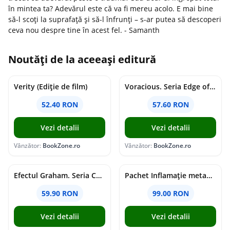
în mintea ta? Adevărul este că va fi mereu acolo. E mai bine
să-l scoți la suprafață și să-l înfrunți – s-ar putea să descoperi
ceva nou despre tine în acest fel. - Samanth
Noutăți de la aceeași editură
Verity (Ediție de film)
Voracious. Seria Edge of Darkness Vol.2
52.40 RON
57.60 RON
Vezi detalii
Vezi detalii
Vânzător:
BookZone.ro
Vânzător:
BookZone.ro
Efectul Graham. Seria Campus Diaries Vol.1
Pachet Inflamație metabolism și creier
59.90 RON
99.00 RON
Vezi detalii
Vezi detalii