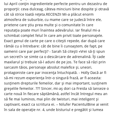
lui April conțin ingredientele perfecte pentru un dezastru de
proporții: ceva dulceag, câteva minciuni bine dospite și otravă
cât să strice toată rețeta.RECENZII Mi-a plăcut enorm
atmosfera de suburbie, cu mame care se judecă între ele,
prietene care știu prea multe și o comunitate în care
reputația poate muri înaintea adevărului. Iar finalul mi-a
schimbat complet felul în care am privit toate personajele.
Exact genul de carte pe care o citești repede, dar după care
rămâi cu o întrebare: cât de bine îi cunoaștem, de fapt, pe
oamenii care par perfecți? - Sarah Să citești «Vrei să-ți spun
un secret?» se simte ca o descărcare de adrenalină. Îți cade
maxilarul și trebuie să-l aduni de pe jos. Te face să râzi prin
sarcasm tăios, personaje absolut malefice și, uneori,
protagoniste care par inocența întuchipată. - Holly Dacă ar fi
să-mi rezum experiența într-o singură frază, ar fi aceasta:
susținem drepturile femeilor, dar și mai important, susținem
greșelile femeilor. ??? Sincer, mi-aș dori ca Freida să lanseze o
carte nouă în fiecare săptămână, astfel încât întregul meu an
să fie mai luminos, mai plin de twisturi, mai inteligent și
captivant, exact ca scriitura ei. – Nilufer PacientulBine ai venit
în sala de operație nr. 4, unde bisturiul e pregătit și lumea