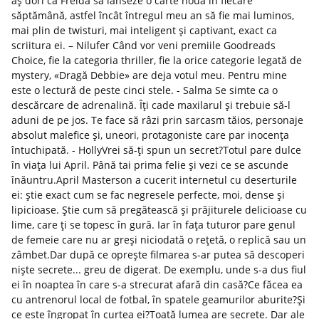
aș dori ca Freida să lanseze o carte nouă în fiecare
săptămână, astfel încât întregul meu an să fie mai luminos,
mai plin de twisturi, mai inteligent și captivant, exact ca
scriitura ei. – Nilufer Când vor veni premiile Goodreads
Choice, fie la categoria thriller, fie la orice categorie legată de
mystery, «Dragă Debbie» are deja votul meu. Pentru mine
este o lectură de peste cinci stele. - Salma Se simte ca o
descărcare de adrenalină. Îți cade maxilarul și trebuie să-l
aduni de pe jos. Te face să râzi prin sarcasm tăios, personaje
absolut malefice și, uneori, protagoniste care par inocența
întuchipată. - HollyVrei să-ți spun un secret?Totul pare dulce
în viața lui April. Până tai prima felie și vezi ce se ascunde
înăuntru.April Masterson a cucerit internetul cu deserturile
ei: știe exact cum se fac negresele perfecte, moi, dense și
lipicioase. Știe cum să pregătească și prăjiturele delicioase cu
lime, care ți se topesc în gură. Iar în fața tuturor pare genul
de femeie care nu ar greși niciodată o rețetă, o replică sau un
zâmbet.Dar după ce oprește filmarea s-ar putea să descoperi
niște secrete... greu de digerat. De exemplu, unde s-a dus fiul
ei în noaptea în care s-a strecurat afară din casă?Ce făcea ea
cu antrenorul local de fotbal, în spatele geamurilor aburite?Și
ce este îngropat în curtea ei?Toată lumea are secrete. Dar ale