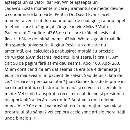
așteaptă un salvator, dar Mr. White așteaptă un
cadavru.Există momente în care jurământul de medic devine
o condamnare la moarte. Pentru Dr. David Evans, acel
moment a venit sub forma unui pat de copil gol și a unui apel
telefonic care i-a înghețat sângele în vine.Miza? Viața
Pacientului.Deadline-ul? 63 de ore care ticăie obsesiv sub
fiecare bătaie de inimă.Inamicul? Mr. White – geniul malefic
din spatele universului Regina Roșie, un om care nu
amenință, ci-ți calculează prăbușirea morală cu precizie
chirurgicală.Am deschis Pacientul luni seara, la ora 11. Am
citit 50 de pagini fără să-mi dau seama. Apoi 100. Apoi 200.
M-am oprit când mi-am dat seama că era ora 4 dimineața și
eu încă mai aveam un pacient de salvat. Sau de ucis. Iată de
ce:? Teroare la persoana întâi ? Juan Gómez-Jurado te pune în
locul doctorului, cu bisturiul în mână și cu vocea fiicei tale în
minte. Vei simți transpirația rece, mirosul de iod și presiunea
insuportabilă a fiecărei secunde.? Anatomia unei dileme
imposibile ? Ce e mai valoros? Viitorul unei națiuni sau viața
propriului tău sânge? Vei explora acele zone gri ale moralității
unde binele și r