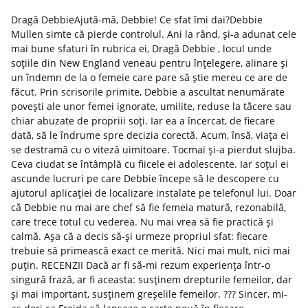
Dragă DebbieAjută-mă, Debbie! Ce sfat îmi dai?Debbie
Mullen simte că pierde controlul. Ani la rând, și-a adunat cele
mai bune sfaturi în rubrica ei, Dragă Debbie , locul unde
soțiile din New England veneau pentru înțelegere, alinare și
un îndemn de la o femeie care pare să știe mereu ce are de
făcut. Prin scrisorile primite, Debbie a ascultat nenumărate
povești ale unor femei ignorate, umilite, reduse la tăcere sau
chiar abuzate de propriii soți. Iar ea a încercat, de fiecare
dată, să le îndrume spre decizia corectă. Acum, însă, viața ei
se destramă cu o viteză uimitoare. Tocmai și-a pierdut slujba.
Ceva ciudat se întâmplă cu fiicele ei adolescente. Iar soțul ei
ascunde lucruri pe care Debbie începe să le descopere cu
ajutorul aplicației de localizare instalate pe telefonul lui. Doar
că Debbie nu mai are chef să fie femeia matură, rezonabilă,
care trece totul cu vederea. Nu mai vrea să fie practică și
calmă. Așa că a decis să-și urmeze propriul sfat: fiecare
trebuie să primească exact ce merită. Nici mai mult, nici mai
puțin. RECENZII Dacă ar fi să-mi rezum experiența într-o
singură frază, ar fi aceasta: susținem drepturile femeilor, dar
și mai important, susținem greșelile femeilor. ??? Sincer, mi-