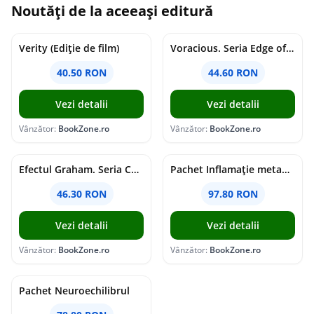
Noutăți de la aceeași editură
Verity (Ediție de film)
Voracious. Seria Edge of Darkness Vol.2
40.50 RON
44.60 RON
Vezi detalii
Vezi detalii
Vânzător:
BookZone.ro
Vânzător:
BookZone.ro
Efectul Graham. Seria Campus Diaries Vol.1
Pachet Inflamație metabolism și creier
46.30 RON
97.80 RON
Vezi detalii
Vezi detalii
Vânzător:
BookZone.ro
Vânzător:
BookZone.ro
Pachet Neuroechilibrul