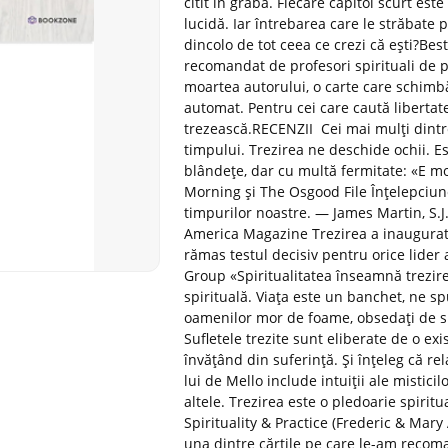
citit în grabă. Fiecare capitol scurt est
lucidă. Iar întrebarea care le străbate p
dincolo de tot ceea ce crezi că ești?Best
recomandat de profesori spirituali de 
moartea autorului, o carte care schimbă v
automat. Pentru cei care caută libertate
trezească.RECENZII Cei mai mulți dint
timpului. Trezirea ne deschide ochii. 
blândețe, dar cu multă fermitate: «E m
Morning și The Osgood File Înțelepciune
timpurilor noastre. — James Martin, S.J.,
America Magazine Trezirea a inaugurat
rămas testul decisiv pentru orice lide
Group «Spiritualitatea înseamnă trezir
spirituală. Viața este un banchet, ne sp
oamenilor mor de foame, obsedați de suc
Sufletele trezite sunt eliberate de o exi
învățând din suferință. Și înțeleg că rela
lui de Mello include intuiții ale misticil
altele. Trezirea este o pledoarie spiri
Spirituality & Practice (Frederic & Mar
una dintre cărțile pe care le-am recoma