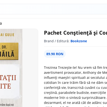
ță
Pachet Conștiență și Co
Brand / Editură:
Bookzone
89.90 RON
Trezirea Trezește-te! Nu vrem să fim tr
avertisment provocator, Anthony de Mell
influenți maeștri spirituali ai secolulu
cotidian în care trăim fără să ne dăm s
conferință vie, transcrisă cuvânt cu cu
creștină, parabolele budiste, exercițiile
moderne într-o sinteză surprinzătoare.
dezarmant, el ne arată cât de adânc sun