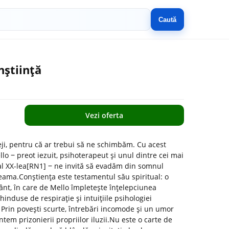
Caută
nștiință
Vezi oferta
eji, pentru că ar trebui să ne schimbăm. Cu acest
o ‒ preot iezuit, psihoterapeut și unul dintre cei mai
i al XX-lea[RN1] ‒ ne invită să evadăm din somnul
eama.Conștiența este testamentul său spiritual: o
vânt, în care de Mello împletește înțelepciunea
 hinduse de respirație și intuițiile psihologiei
 Prin povești scurte, întrebări incomode și un umor
tem prizonierii propriilor iluzii.Nu este o carte de