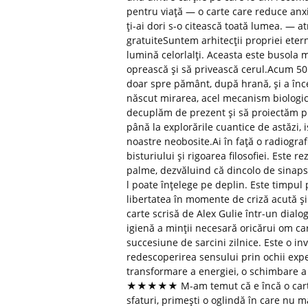
pentru viață — o carte care reduce anxi
ți-ai dori s-o citească toată lumea. — a
gratuiteSuntem arhitecții propriei etern
lumină celorlalți. Aceasta este busola 
oprească și să privească cerul.Acum 50.
doar spre pământ, după hrană, și a înce
născut mirarea, acel mecanism biologic 
decuplăm de prezent și să proiectăm pr
până la explorările cuantice de astăzi, is
noastre neobosite.Ai în față o radiografi
bisturiului și rigoarea filosofiei. Este 
palme, dezvăluind că dincolo de sinaps
l poate înțelege pe deplin. Este timpul 
libertatea în momente de criză acută și
carte scrisă de Alex Gulie într-un dial
igienă a minții necesară oricărui om c
succesiune de sarcini zilnice. Este o inv
redescoperirea sensului prin ochii exp
transformare a energiei, o schimbare a t
★★★★★ M-am temut că e încă o carte d
sfaturi, primești o oglindă în care nu m