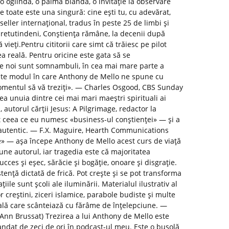
e o oglindă, o palmă blândă, o invitație la observare
e toate este una singură: cine ești tu, cu adevărat,
seller internațional, tradus în peste 25 de limbi și
pretutindeni, Conștiența rămâne, la decenii după
ieți.Pentru cititorii care simt că trăiesc pe pilot
a reală. Pentru oricine este gata să se
re noi sunt somnambuli, în cea mai mare parte a
Este modul în care Anthony de Mello ne spune cu
omentul să vă treziți». — Charles Osgood, CBS Sunday
a unuia dintre cei mai mari maeștri spirituali ai
 autorul cărții Jesus: A Pilgrimage, redactor la
 ceea ce eu numesc «business-ul conștienței» — și a
r autentic. — F.X. Maguire, Hearth Communications
e» — așa începe Anthony de Mello acest curs de viață
une autorul, iar tragedia este că majoritatea
ces și eșec, sărăcie și bogăție, onoare și disgrație.
stență dictată de frică. Pot crește și se pot transforma
țiile sunt școli ale iluminării. Materialul ilustrativ al
or creștini, ziceri islamice, parabole budiste și multe
tuală care scânteiază cu fărâme de înțelepciune. —
y Ann Brussat) Trezirea a lui Anthony de Mello este
ndat de zeci de ori în podcast-ul meu. Este o busolă