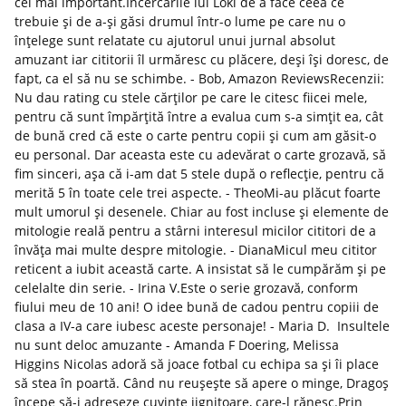
cel mai important.Încercările lui Loki de a face ceea ce
trebuie și de a-și găsi drumul într-o lume pe care nu o
înțelege sunt relatate cu ajutorul unui jurnal absolut
amuzant iar cititorii îl urmăresc cu plăcere, deși își doresc, de
fapt, ca el să nu se schimbe. - Bob, Amazon ReviewsRecenzii:
Nu dau rating cu stele cărților pe care le citesc fiicei mele,
pentru că sunt împărțită între a evalua cum s-a simțit ea, cât
de bună cred că este o carte pentru copii și cum am găsit-o
eu personal. Dar aceasta este cu adevărat o carte grozavă, să
fim sinceri, așa că i-am dat 5 stele după o reflecție, pentru că
merită 5 în toate cele trei aspecte. - TheoMi-au plăcut foarte
mult umorul și desenele. Chiar au fost incluse și elemente de
mitologie reală pentru a stârni interesul micilor cititori de a
învăța mai multe despre mitologie. - DianaMicul meu cititor
reticent a iubit această carte. A insistat să le cumpărăm și pe
celelalte din serie. - Irina V.Este o serie grozavă, conform
fiului meu de 10 ani! O idee bună de cadou pentru copiii de
clasa a IV-a care iubesc aceste personaje! - Maria D. Insultele
nu sunt deloc amuzante - Amanda F Doering, Melissa
Higgins Nicolas adoră să joace fotbal cu echipa sa și îi place
să stea în poartă. Când nu reușește să apere o minge, Dragoș
începe să-i adreseze cuvinte jignitoare, care-l rănesc.Prin