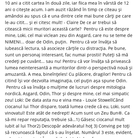
10 ani a citit cartea în două zile, iar fiica mea în vârstă de 12
ani o citește acum. I-am auzit râzând în timp ce citeau și
amândoi au spus că e una dintre cele mai bune cărți pe care
le-au citit... și ei citesc mult! - Claire De ce ar trebui să
citească micii muritori această carte? Pentru că este despre
mine, Loki, cel mai viclean zeu din Asgard, care nu se teme de
NIMENI... doar de Odin, puțin. Pentru că vor învăța să
iubească lectura, să asocieze cărțile cu distracția. Pe bune,
sunt un personaj interesant, fac numai prostii! Puteți să mă
credeți pe cuvânt... sau nu! Pentru că vor învăța să privească
lumea neinteresantă a muritorilor dintr-o perspectivă nouă și
amuzantă. A mea, bineînțeles! Cu plăcere, dragilor! Pentru că
citind își vor dezvolta imaginația, cel puțin așa spune Odin.
Pentru că va învăța o mulțime de lucruri despre mitologia
nordică, Asgard, Odin, Thor și despre mine, cel mai simpatic
zeu! Loki: De data asta nu e vina mea - Louie StowellCând
ciocanul lui Thor dispare, toată lumea crede că eu, Loki, sunt
vinovatul! Este atât de nedrept! Acum sunt un Zeu Bun®. Ca
să-mi repar reputația, trebuie să…1) Găsesc ciocanul mult
iubit al lui Thor2) Descopăr adevăratul hoț 3) Conving pe toți
să recunoască faptul că s-au înșelat. Numărul 3 este, evident,