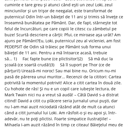
cuminte e tare greu și atunci când ești un zeu! Loki, zeul
minciunilor și un trișor de neegalat, este transformat de
puternicul Odin într-un băiețel de 11 ani și trimis să învețe ce
înseamnă bunătatea pe Pământ. Dar, de fapt, stârnește tot
felul de încurcături, pe care copiii le citesc cu zâmbetul pe
buze! Scurtă descriere a cărții: Pfui, ce miroase așa urât? Am
ajuns pe Pământ?Eu, Loki, puternicul zeu al vicleniei, am fost
PEDEPSIT de Odin să trăiesc pe Pământ sub forma unui
băiețel de 11 ani. Pentru a mă întoarce acasă, trebuie
să... 1) Fac fapte bune (ce plictisitor!)2) Să mă duc la
școală (ce soartă crudă!)3) Să îl suport pe Thor (ce de
pârțuri!) Urează-mi noroc! Sau mai bine nu. Oricum nu-mi
pasă de părerea unui muritor... Recenzii de la cititori: Cartea
potrivită la momentul potrivit! Alice a citit cartea în două zile.
Cu hohote de râs! Și nu e un copil care iubește lectura, de
Mark Twain nici nu a vreut să audă! – Cătă David s-a distrat
citind! David a citit cu plăcere seria Jurnalul unui puști, dar
nu l-am mai auzit niciodată râzând atât de mult ca atunci
când a citit jurnalul lui Loki. Am răsfoit-o și eu apoi și, într-
adevăr, nu te poți plictisi. Foarte simpatice ilustrațiile! –
Mihaela I-am auzit râzând în timp ce citeau! Băiețelul meu de