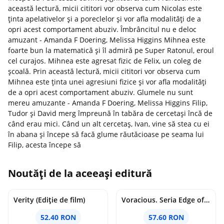
această lectură, micii cititori vor observa cum Nicolas este
ținta apelativelor și a poreclelor și vor afla modalități de a
opri acest comportament abuziv. Îmbrâncitul nu e deloc
amuzant - Amanda F Doering, Melissa Higgins Mihnea este
foarte bun la matematică și îl admiră pe Super Ratonul, eroul
cel curajos. Mihnea este agresat fizic de Felix, un coleg de
școală. Prin această lectură, micii cititori vor observa cum
Mihnea este ținta unei agresiuni fizice și vor afla modalități
de a opri acest comportament abuziv. Glumele nu sunt
mereu amuzante - Amanda F Doering, Melissa Higgins Filip,
Tudor și David merg împreună în tabăra de cercetași încă de
când erau mici. Când un alt cercetaș, Ivan, vine să stea cu ei
în abana și începe să facă glume răutăcioase pe seama lui
Filip, acesta începe să
Noutăți de la aceeași editură
Verity (Ediție de film)
Voracious. Seria Edge of Darkness Vol.2
52.40 RON
57.60 RON