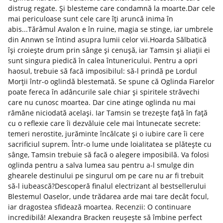
distrug regate. Și blesteme care condamnă la moarte.Dar cele
mai periculoase sunt cele care îți aruncă inima în
abis...Tărâmul Avalon e în ruine, magia se stinge, iar umbrele
din Annwn se întind asupra lumii celor vii.Hoarda Sălbatică
își croiește drum prin sânge și cenușă, iar Tamsin și aliații ei
sunt singura piedică în calea întunericului. Pentru a opri
haosul, trebuie să facă imposibilul: să-l prindă pe Lordul
Morții într-o oglindă blestemată. Se spune că Oglinda Fiarelor
poate fereca în adâncurile sale chiar și spiritele străvechi
care nu cunosc moartea. Dar cine atinge oglinda nu mai
rămâne niciodată același. Iar Tamsin se trezește față în față
cu o reflexie care îi dezvăluie cele mai întunecate secrete:
temeri nerostite, jurăminte încălcate și o iubire care îi cere
sacrificiul suprem. Într-o lume unde loialitatea se plătește cu
sânge, Tamsin trebuie să facă o alegere imposibilă. Va folosi
oglinda pentru a salva lumea sau pentru a-l smulge din
ghearele destinului pe singurul om pe care nu ar fi trebuit
să-l iubească?Descoperă finalul electrizant al bestsellerului
Blestemul Oaselor, unde trădarea arde mai tare decât focul,
iar dragostea sfidează moartea. Recenzii: O continuare
incredibilă! Alexandra Bracken reușește să îmbine perfect