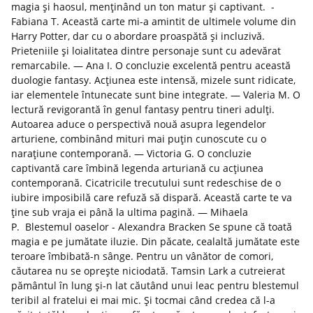
magia și haosul, menținând un ton matur și captivant. -
Fabiana T. Această carte mi-a amintit de ultimele volume din
Harry Potter, dar cu o abordare proaspătă și incluzivă.
Prieteniile și loialitatea dintre personaje sunt cu adevărat
remarcabile. — Ana I. O concluzie excelentă pentru această
duologie fantasy. Acțiunea este intensă, mizele sunt ridicate,
iar elementele întunecate sunt bine integrate. — Valeria M. O
lectură revigorantă în genul fantasy pentru tineri adulți.
Autoarea aduce o perspectivă nouă asupra legendelor
arturiene, combinând mituri mai puțin cunoscute cu o
narațiune contemporană. — Victoria G. O concluzie
captivantă care îmbină legenda arturiană cu acțiunea
contemporană. Cicatricile trecutului sunt redeschise de o
iubire imposibilă care refuză să dispară. Această carte te va
ține sub vraja ei până la ultima pagină. — Mihaela
P. Blestemul oaselor - Alexandra Bracken Se spune că toată
magia e pe jumătate iluzie. Din păcate, cealaltă jumătate este
teroare îmbibată-n sânge. Pentru un vânător de comori,
căutarea nu se oprește niciodată. Tamsin Lark a cutreierat
pământul în lung și-n lat căutând unui leac pentru blestemul
teribil al fratelui ei mai mic. Și tocmai când credea că l-a