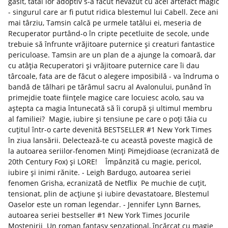
găsit, tatăl lor adoptiv s-a făcut nevăzut cu acel artefact magic
- singurul care ar fi putut ridica blestemul lui Cabell. Zece ani
mai târziu, Tamsin calcă pe urmele tatălui ei, meseria de
Recuperator purtând-o în cripte pecetluite de secole, unde
trebuie să înfrunte vrăjitoare puternice și creaturi fantastice
periculoase. Tamsin are un plan de a ajunge la comoară, dar
cu atâția Recuperatori și vrăjitoare puternice care îi dau
târcoale, fata are de făcut o alegere imposibilă - va îndruma o
bandă de tâlhari pe tărâmul sacru al Avalonului, punând în
primejdie toate ființele magice care locuiesc acolo, sau va
aștepta ca magia întunecată să îi corupă și ultimul membru
al familiei? Magie, iubire și tensiune pe care o poți tăia cu
cuțitul într-o carte devenită BESTSELLER #1 New York Times
în ziua lansării. Delectează-te cu această poveste magică de
la autoarea seriilor-fenomen Minți Pimejdioase (ecranizată de
20th Century Fox) și LORE! Împânzită cu magie, pericol,
iubire și inimi rănite. - Leigh Bardugo, autoarea seriei
fenomen Grisha, ecranizată de Netflix Pe muchie de cuțit,
tensionat, plin de acțiune și iubire devastatoare, Blestemul
Oaselor este un roman legendar. - Jennifer Lynn Barnes,
autoarea seriei bestseller #1 New York Times Jocurile
Moștenirii Un roman fantasy senzațional, încărcat cu magie