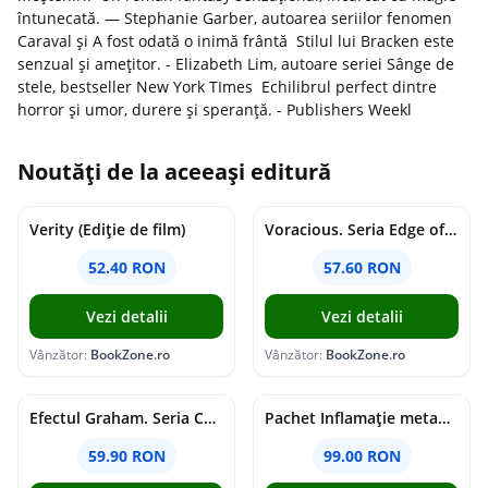
întunecată. — Stephanie Garber, autoarea seriilor fenomen
Caraval și A fost odată o inimă frântă Stilul lui Bracken este
senzual și amețitor. - Elizabeth Lim, autoare seriei Sânge de
stele, bestseller New York TImes Echilibrul perfect dintre
horror și umor, durere și speranță. - Publishers Weekl
Noutăți de la aceeași editură
Verity (Ediție de film)
Voracious. Seria Edge of Darkness Vol.2
52.40 RON
57.60 RON
Vezi detalii
Vezi detalii
Vânzător:
BookZone.ro
Vânzător:
BookZone.ro
Efectul Graham. Seria Campus Diaries Vol.1
Pachet Inflamație metabolism și creier
59.90 RON
99.00 RON