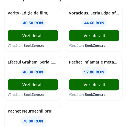
Verity (Ediție de film)
Voracious. Seria Edge of Darkness Vol.2
40.50 RON
44.60 RON
Vezi detalii
Vezi detalii
Vânzător:
BookZone.ro
Vânzător:
BookZone.ro
Efectul Graham. Seria Campus Diaries Vol.1
Pachet Inflamație metabolism și creier
46.30 RON
97.80 RON
Vezi detalii
Vezi detalii
Vânzător:
BookZone.ro
Vânzător:
BookZone.ro
Pachet Neuroechilibrul
78.80 RON