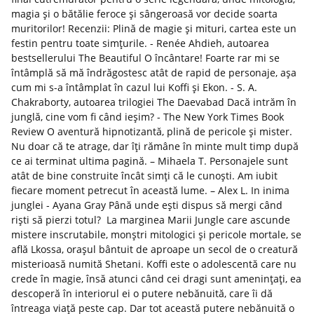
magia și o bătălie feroce și sângeroasă vor decide soarta
muritorilor! Recenzii: Plină de magie și mituri, cartea este un
festin pentru toate simțurile. - Renée Ahdieh, autoarea
bestsellerului The Beautiful O încântare! Foarte rar mi se
întâmplă să mă îndrăgostesc atât de rapid de personaje, așa
cum mi s-a întâmplat în cazul lui Koffi și Ekon. - S. A.
Chakraborty, autoarea trilogiei The Daevabad Dacă intrăm în
junglă, cine vom fi când ieșim? - The New York Times Book
Review O aventură hipnotizantă, plină de pericole și mister.
Nu doar că te atrage, dar îți rămâne în minte mult timp după
ce ai terminat ultima pagină. – Mihaela T. Personajele sunt
atât de bine construite încât simți că le cunoști. Am iubit
fiecare moment petrecut în această lume. – Alex L. In inima
junglei - Ayana Gray Până unde eşti dispus să mergi când
rişti să pierzi totul? La marginea Marii Jungle care ascunde
mistere inscrutabile, monştri mitologici şi pericole mortale, se
află Lkossa, orașul bântuit de aproape un secol de o creatură
misterioasă numită Shetani. Koffi este o adolescentă care nu
crede în magie, însă atunci când cei dragi sunt amenințați, ea
descoperă în interiorul ei o putere nebănuită, care îi dă
întreaga viață peste cap. Dar tot această putere nebănuită o