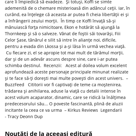
care îi împiedică să evadeze. Şi totuşi, Koffi se simte
ademenită de o chemare misterioasă din adâncul ceţii. Iar, în
curând, ea înțelege că aceasta ar putea fi cheia libertăţii ei și
a înfrângerii zeului morții. În timp ce Koffi învaţă să-şi
mânuiască forţa nimicitoare, Ekon e hotărât să ajungă la
Thornkeep şi să o salveze. Vânat de foştii săi tovarăşi, Fiii
Celor Șase, tânărul e silit să intre în alianţe noi, dificile,
pentru a evada din Lkossa şi a-şi lăsa în urmă vechea viață.
Cu fiecare zi, el se apropie tot mai mult de tărâmul morţii,
dar şi de un adevăr ascuns despre sine, care i-ar putea
schimba destinul. Recenzii: Acest al doilea volum excelent
aprofundează aceste personaje principale minunat realizate
și te face să-ți dorești mai multe povești din acest univers. –
BuzzFeed Cititorii vor fi captivaţi de teme ca moştenirea,
trădarea şi anihilarea, aduse la viaţă cu detalii intense în
acest volum acaparator, dinamic, care se ridică la înălţimea
predecesorului său... O poveste fascinantă, plină de aluzii
incitante la ceea ce va urma – Kirkus Reviews Legendarii
- Tracy Deonn Dup
Noutăți de la aceeași editură