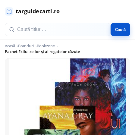
Caută
Acasă
Branduri
Bookzone
Pachet Exilul zeilor și al regatelor căzute