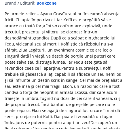
Brand / Editură:
Bookzone
Pe urmele zeilor – Ayana GrayCurajul nu înseamnă absența
fricii. Ci lupta împotriva ei. Iar Koffi este pregătită să se
arunce cu toată forța într-o confruntare explozivă, unde
trecutul, prezentul și viitorul se ciocnesc într-un
deznodământ grandios.După ce a scăpat din ghearele lui
Fedu, vicleanul zeu al morții, Koffi știe că războiul nu s-a
sfârșit. Ziua Legăturii, un eveniment cosmic ce are loc o
singură dată în viață, va deschide porțile unei puteri care
poate salva sau distruge lumea. Iar Fedu este gata să
revendice ceea ce îi aparține.Pentru a supraviețui, Koffi
trebuie să găsească aliați capabili să sfideze un zeu nemilos
și să înfrunte un destin scris în sânge. Cel mai de preț aliat al
său este însă și cel mai fragil: Ekon, un războinic care a fost
cândva o forță de neoprit în armata Lkossa, dar care acum
trăiește în umbră, fugind nu doar de cei care îl vânează, ci și
de propriul trecut. Încă bântuit de greșelile pe care nu le
poate repara, Ekon se agață de singurul lucru care îi mai dă
sens: protejarea lui Koffi. Dar poate fi vreodată un fugar
îndeajuns de puternic pentru a opri un zeu?Descoperă un
final cutremurător pentru o serie legendară, unde mitologia,