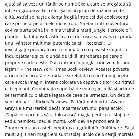
ajută să salveze un tânăr pe nume Ekon, care se pregătea să
intre în gruparea Fiii celor Şase, un grup de războinici de
elită. Astfel se naște alianța fragilă între cei doi adolescenți
care pornesc pe urmele monstrului Shetani într-o aventură
ce-i va purta până în inima vrăjită a Marii Jungle. Pericolele îi
pândesc la tot pasul, astfel că cei doi riscă să devină ei prada
unui vânător mult mai puternic ca ei. Recenzii: O
investigaţie provocatoare combinată cu o poveste iniţiatică
înduioşătoare şi cu o undă de idilă. Întrebarea pe care o
propune cartea este: Dacă intrăm în junglă, cine vom fi când
ieşim? – The New York Times Book Review Această poveste
africană încărcată de trădare şi relatată cu un limbaj poetic
care evocă imagini intens colorate va captiva cititorii cu ritmul
ei trepidant. Combinaţia superbă de mitologie, idilă şi acţiune
se termină cu o aluzie legată de ceea ce urmează. Un debut
senzaţional. – Kirkus Reviews Pe tărâmul morţii - Ayana
Gray Ce e mai teribil decât moartea? Drumul până acolo.
După ce a promis să-şi folosească magia pentru a-l sluji pe
Fedu, nemilosul zeu al morţii, Koffi devine prizonieră în
Thornkeep - un castel somptuos cu grădini încântătoare. Ea şi
mulţi alţi tineri magicieni sunt izolaţi acolo de o ceaţă mortală