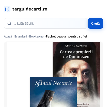
Caută
Acasă
Branduri
Bookzone
Pachet Leacuri pentru suflet