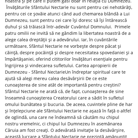
noastră și pe care îl putem găsi doar în relația cu Dumnezeu.
Învățăturile Sfântului Nectarie nu sunt pentru cei nehotărâți,
pentru cei ce șovăie atunci când aud chemarea blândă a Lui
Dumnezeu, sunt pentru cei care își doresc să își întărească
duhul și să trăiască într-adevăr Cuvântul Domnului. Primele
patru omilii ne invită să ne gândim la libertatea noastră de a
alege calea dreptății și a adevărului. Iar, în cuvântările
următoare, Sfântul Nectarie ne vorbește despre păcat și
căință, despre pocăință și despre necesitatea spovedaniei și a
împărtășaniei, oferind cititorilor învățături esențiale pentru
îngrijirea și vindecarea sufletului. Cartea apropierii de
Dumnezeu - Sfântul NectarieUn îndreptar spiritual care te
ajută să alegi mereu calea desăvârșirii De ce este
cunoașterea de sine atât de importantă pentru creștini?
Sfântul Nectarie ne arată că, de fapt, cunoașterea de sine
înseamnă cunoașterea Creatorului care a sădit în sufletul
omului bunătatea și bucuria. De aceea, cuvintele pline de har
și înțelepciune ale Sfântului Nectarie ne așază în față o altfel
de oglindă, una care ne îndeamnă să căutăm nu chipul
nostru vremelnic, ci chipul lui Dumnezeu în asemănarea
Căruia am fost creați. O adevărată invitație la desăvârșire,
această lucrare a Sfântului Nectarie ne prezintă amănunțit