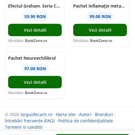
Efectul Graham. Seria Campus Diaries Vol.1
Pachet Inflamație metabolism și creier
59.90 RON
99.00 RON
Vezi detalii
Vezi detalii
Vânzător:
BookZone.ro
Vânzător:
BookZone.ro
Pachet Neuroechilibrul
97.00 RON
Vezi detalii
Vânzător:
BookZone.ro
© 2026
targuldecarti.ro
·
Harta site
·
Autori
·
Branduri
·
Întrebări frecvente (FAQ)
·
Politica de confidențialitate
·
Termeni si conditii