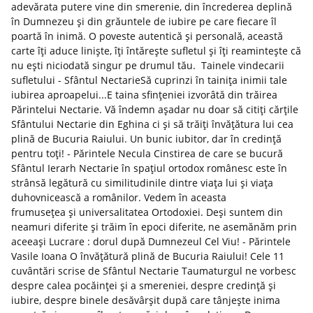
adevărata putere vine din smerenie, din încrederea deplină
în Dumnezeu și din grăuntele de iubire pe care fiecare îl
poartă în inimă. O poveste autentică și personală, această
carte îți aduce liniște, îți întărește sufletul și îți reamintește că
nu ești niciodată singur pe drumul tău. Tainele vindecarii
sufletului - Sfântul NectarieSă cuprinzi în tainița inimii tale
iubirea aproapelui...E taina sfințeniei izvorâtă din trăirea
Părintelui Nectarie. Vă îndemn așadar nu doar să citiți cărțile
Sfântului Nectarie din Eghina ci și să trăiți învățătura lui cea
plină de Bucuria Raiului. Un bunic iubitor, dar în credință
pentru toți! - Părintele Necula Cinstirea de care se bucură
Sfântul Ierarh Nectarie în spațiul ortodox românesc este în
strânsă legătură cu similitudinile dintre viața lui și viața
duhovnicească a românilor. Vedem în aceasta
frumusețea și universalitatea Ortodoxiei. Deși suntem din
neamuri diferite și trăim în epoci diferite, ne asemănăm prin
aceeași Lucrare : dorul după Dumnezeul Cel Viu! - Părintele
Vasile Ioana O învățătură plină de Bucuria Raiului! Cele 11
cuvântări scrise de Sfântul Nectarie Taumaturgul ne vorbesc
despre calea pocăinței și a smereniei, despre credință și
iubire, despre binele desăvârșit după care tânjește inima