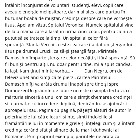
întâlnit înconjurat de voluntari, studenți, elevi, copii care
aveau o energie molipsitoare, dar mai ales care purtau în
buzunar boaba de muștar, credința despre care ne vorbește
Iisus. Apoi am văzut Spitalul Veronica. Numele spitalului vine
de la o mamă care a lăsat în urmă cinci copii, pentru că nu a
putut să se trateze la timp. Un spital al celor fără
speranță. Sfânta Veronica este cea care i-a dat un ștergar lui
Iisus pe drumul Crucii, ca să-și șteargă fața. Părintele
Damaschin împarte ștergare celor necăjiți și fără speranță. Să
fii bun și pentru alții, nu doar pentru tine, mi-a spus cândva,
la Iași. I-am ținut minte vorba… - Dan Negru, om de
televiziuneCând simți că te pierzi, cartea Părintelui
Damaschin îți va arăta drumul înapoi spre tine și spre
DumnezeuUn grăunte de iubire nu este o simplă lectură, ci
mărturia sinceră a unui om care a simțit chemarea credinței
și a urmat-o cu încredere deplină, dedicându-se ajutorării
aproapelui său. Pagina cu pagină, pășești alături de autor în
pelerinajele lui către locuri sfinte, simți îndoielile și
frământările lui în momentele grele și înțelegi cum și-a întărit
credința cerând sfat și alinare de la marii duhovnici ai
României. Prin propriul exemplu, părintele ne arată că