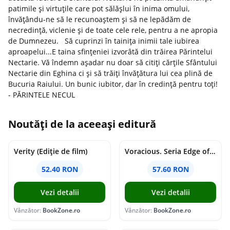
patimile și virtuțile care pot sălășlui în inima omului,
învățându-ne să le recunoaștem și să ne lepădăm de
necredință, viclenie și de toate cele rele, pentru a ne apropia
de Dumnezeu. Să cuprinzi în tainița inimii tale iubirea
aproapelui...E taina sfințeniei izvorâtă din trăirea Părintelui
Nectarie. Vă îndemn așadar nu doar să citiți cărțile Sfântului
Nectarie din Eghina ci și să trăiți învățătura lui cea plină de
Bucuria Raiului. Un bunic iubitor, dar în credință pentru toți!
- PĂRINTELE NECUL
Noutăți de la aceeași editură
Verity (Ediție de film)
Voracious. Seria Edge of Darkness Vol.2
52.40 RON
57.60 RON
Vezi detalii
Vezi detalii
Vânzător:
BookZone.ro
Vânzător:
BookZone.ro