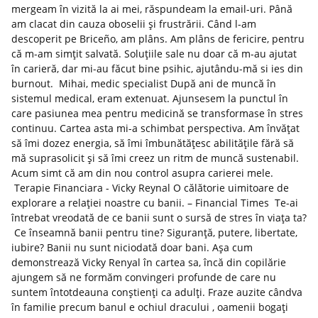
mergeam în vizită la ai mei, răspundeam la email-uri. Până
am clacat din cauza oboselii și frustrării. Când l-am
descoperit pe Briceño, am plâns. Am plâns de fericire, pentru
că m-am simțit salvată. Soluțiile sale nu doar că m-au ajutat
în carieră, dar mi-au făcut bine psihic, ajutându-mă si ies din
burnout. Mihai, medic specialist După ani de muncă în
sistemul medical, eram extenuat. Ajunsesem la punctul în
care pasiunea mea pentru medicină se transformase în stres
continuu. Cartea asta mi-a schimbat perspectiva. Am învățat
să îmi dozez energia, să îmi îmbunătățesc abilitățile fără să
mă suprasolicit și să îmi creez un ritm de muncă sustenabil.
Acum simt că am din nou control asupra carierei mele.
Terapie Financiara - Vicky Reynal O călătorie uimitoare de
explorare a relației noastre cu banii. – Financial Times Te-ai
întrebat vreodată de ce banii sunt o sursă de stres în viața ta?
Ce înseamnă banii pentru tine? Siguranță, putere, libertate,
iubire? Banii nu sunt niciodată doar bani. Așa cum
demonstrează Vicky Renyal în cartea sa, încă din copilărie
ajungem să ne formăm convingeri profunde de care nu
suntem întotdeauna conștienți ca adulți. Fraze auzite cândva
în familie precum banul e ochiul dracului , oamenii bogați