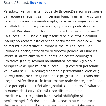
Brand / Editură:
Bookzone
Paradoxul Performanței - Eduardo BriceñoDe mici ni se spune
că trebuie să reușim, să fim cei mai buni. Trăim într-o cultură
care glorifică munca neîntreruptă, care ne convinge că doar
rezultatele contează și că orice greșeală ne poate distruge
viitorul. Dar știai că performanța nu trebuie să fie o povară?
Că succesul nu vine din suprasolicitare, ci dintr-un echilibru
inteligent?Aceasta este capcana performanței cronice – iluzia
că mai mult efort duce automat la mai mult succes. Dar
Eduardo Briceño, cofondator și director general al Mindset
Works, îți arată cum să te eliberezi de aceste convingeri
limitative și să îți schimbi mentalitatea, oferindu-ți o nouă
perspectivă asupra muncii, succesului și creșterii personale.
Vei învăța să:1. Recunoști semnele performanței cronice și
să eviți blocajele care îți încetinesc progresul.2. Transformi
greșelile și feedbackul în instrumente reale de creștere, în loc
să le percepi ca ilustrări ale eșecului.3. Integrezi învățarea
în munca de zi cu zi, fără să-ți sacrifici rezultatele
imediate.4. Crești simultan nivelul abilităților și
performanței, fără riscul epuizării.Aceasta nu este o carte
despre a lua o pauză sau a munci mai puțin , ci despre a