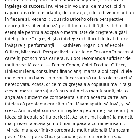
înțelege că succesul nu vine din volumul de muncă, ci din
capacitatea de a te adapta, de a învăța și de a deveni mai bun
în fiecare zi. Recenzii: Eduardo Briceño oferă perspective
neprețuite și îi echipează pe cititori cu abilitățile și tehnicile
esențiale pentru a adopta o mentalitate de creștere, a găsi
înțelepciune în greșeli și a înțelege echilibrul delicat dintre
învățare și performanță. — Kathleen Hogan, Chief People
Officer, Microsoft Perspectivele oferite de Eduardo în această
carte îți pot schimba cariera. Nu pot recomanda suficient de
mult această carte. — Tomer Cohen, Chief Product Officer,
LinkedInElena, consultant financiar și mamă a doi copii Zilele
mele erau un haos. La birou, încercam să nu las nicio sarcină
nerezolvată. Acasă, orice mică greșeală a copilului mă irita și
aveam mereu senzația că nu sunt nici o mamă bună, nici o
angajată suficient de competentă. Citind această carte, am
înțeles că problema era că nu îmi lăsam spațiu să învăț și să
cresc. Am învățat cum să îmi reglez așteptările și să renunț la
ideea că trebuie să fiu perfectă. Azi sunt mai calmă la muncă,
mai prezentă acasă și mult mai împăcată cu mine însămi.
Mirela, manager într-o corporație multinațională Munceam
peste 10 ore pe zi. Chiar și când ieșeam cu prietenii sau