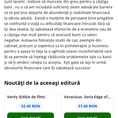
sunt lacomi , trebuie să muncesc din greu pentru a câștiga
bani , nu o să am niciodată suficienți devin adevărate bariere
ce te pot ține departe de abundență și stabilitate financiară
la vârsta adultă. Există o mulțime de persoane bine pregătite
se confruntă o viață cu dificultăți financiare întrucât, fără să
își dea seama, își sabotează eforturile de a economisi sau de
a câștiga mai mult pentru că asociază banii cu valori
negative. Autoarea folosește studii de caz, exemple din
cabinet, precum și expertiza sa în psihoterapie și business,
pentru a așeza în fața ta o oglindă uneori inconfortabilă care
îți va permite să înțelegi rădăcinile problemelor tale cu banii
și să-ți vindeci relația cu aceștia. Ești gata să lași în urmă
obiceiurile financiare care îți sabotează succesul
Noutăți de la aceeași editură
Verity (Ediție de film)
Voracious. Seria Edge of Darkness Vol.2
52.40 RON
57.60 RON
Vezi detalii
Vezi detalii