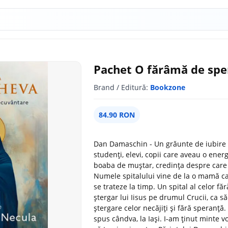
Pachet O fărâmă de spe
Brand / Editură:
Bookzone
84.90 RON
Dan Damaschin - Un grăunte de iubire P
studenți, elevi, copii care aveau o ene
boaba de muștar, credința despre care 
Numele spitalului vine de la o mamă car
se trateze la timp. Un spital al celor f
ștergar lui Iisus pe drumul Crucii, ca s
ștergare celor necăjiți și fără speranță.
spus cândva, la Iași. I-am ținut min