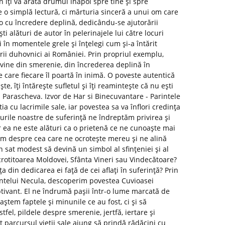
n îți va arăta drumul înapoi spre tine și spre
o simplă lectură, ci mărturia sinceră a unui om care
o cu încredere deplină, dedicându-se ajutorării
i alături de autor în pelerinajele lui către locuri
ui în momentele grele și înțelegi cum și-a întărit
arii duhovnici ai României. Prin propriul exemplu,
 vine din smerenie, din încrederea deplină în
care fiecare îl poartă în inimă. O poveste autentică
ște, îți întărește sufletul și îți reamintește că nu ești
 Parascheva. Izvor de Har si Binecuvantare - Parintele
a cu lacrimile sale, iar povestea sa va înflori credința
surile noastre de suferință ne îndreptăm privirea și
r ea ne este alături ca o prietenă ce ne cunoaște mai
tim despre cea care ne ocrotește mereu și ne alină
 sat modest să devină un simbol al sfințeniei și al
rotitoarea Moldovei, Sfânta Vineri sau Vindecătoare?
a din dedicarea ei față de cei aflați în suferință? Prin
rintelui Necula, descoperim povestea Cuvioasei
tivant. El ne îndrumă pașii într-o lume marcată de
ștem faptele și minunile ce au fost, ci și să
el, pildele despre smerenie, jertfă, iertare și
ot parcursul vieții sale ajung să prindă rădăcini cu