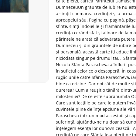
că te pierzi, cartea Părintelui Damaschi
DumnezeuUn grăunte de iubire nu este 
a simțit chemarea credinței și a urmat-
aproapelui său. Pagina cu pagină, pășeșt
sfinte, simți îndoielile și frământările l
credința cerând sfat și alinare de la m
părintele ne arată că adevărata putere
Dumnezeu și din grăuntele de iubire pe 
și personală, această carte îți aduce lini
niciodată singur pe drumul tău. Sfanta
Necula Sfânta Parascheva a înflorit pusti
în sufletul celor ce o descoperă. În cea
rugăciunile către Sfânta Parascheva, ia
bine ca oricine. Dar noi cât de multe ș
durerea? Cum a reușit o tânără dintr-un
milosteniei? De ce este supranumită Oc
Care sunt lecțiile pe care le putem învăț
cuvintele pline de înțelepciune ale Pă
Parascheva într-un mod accesibil și cap
suferință, ajutându-ne nu doar să cunoa
înțelegem esența lor duhovnicească. Astf
credință pe care Sfânta le-a oferit pe t