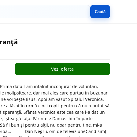
Caută
ranță
Vezi oferta
rima dată l-am întâlnit înconjurat de voluntari,
rgie molipsitoare, dar mai ales care purtau în buzunar
ne vorbește Iisus. Apoi am văzut Spitalul Veronica.
e a lăsat în urmă cinci copii, pentru că nu a putut să
ără speranță. Sfânta Veronica este cea care i-a dat un
ă-și șteargă fața. Părintele Damaschin împarte
 Să fii bun și pentru alții, nu doar pentru tine, mi-a
te vorba… - Dan Negru, om de televiziuneCând simți