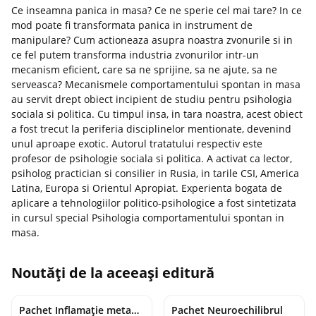
Ce inseamna panica in masa? Ce ne sperie cel mai tare? In ce
mod poate fi transformata panica in instrument de
manipulare? Cum actioneaza asupra noastra zvonurile si in
ce fel putem transforma industria zvonurilor intr-un
mecanism eficient, care sa ne sprijine, sa ne ajute, sa ne
serveasca? Mecanismele comportamentului spontan in masa
au servit drept obiect incipient de studiu pentru psihologia
sociala si politica. Cu timpul insa, in tara noastra, acest obiect
a fost trecut la periferia disciplinelor mentionate, devenind
unul aproape exotic. Autorul tratatului respectiv este
profesor de psihologie sociala si politica. A activat ca lector,
psiholog practician si consilier in Rusia, in tarile CSI, America
Latina, Europa si Orientul Apropiat. Experienta bogata de
aplicare a tehnologiilor politico-psihologice a fost sintetizata
in cursul special Psihologia comportamentului spontan in
masa.
Noutăți de la aceeași editură
Pachet Inflamație metabolism și creier
Pachet Neuroechilibrul