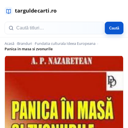
Caută
Acasă
Branduri
Fundatia culturala Ideea Europeana
Panica in masa si zvonurile