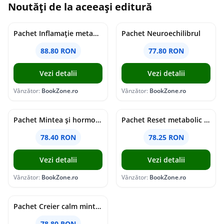
Noutăți de la aceeași editură
Pachet Inflamație metabolism și creier
Pachet Neuroechilibrul
88.80 RON
77.80 RON
Vezi detalii
Vezi detalii
Vânzător:
BookZone.ro
Vânzător:
BookZone.ro
Pachet Mintea și hormonii tăi
Pachet Reset metabolic complet
78.40 RON
78.25 RON
Vezi detalii
Vezi detalii
Vânzător:
BookZone.ro
Vânzător:
BookZone.ro
Pachet Creier calm minte puternică
78.80 RON