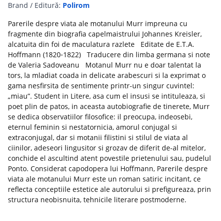
Brand / Editură:
Polirom
Parerile despre viata ale motanului Murr impreuna cu
fragmente din biografia capelmaistrului Johannes Kreisler,
alcatuita din foi de maculatura razlete Editate de E.T.A.
Hoffmann (1820‑1822) Traducere din limba germana si note
de Valeria Sadoveanu Motanul Murr nu e doar talentat la
tors, la mladiat coada in delicate arabescuri si la exprimat o
gama nesfirsita de sentimente printr-un singur cuvintel:
„miau”. Student in Litere, asa cum el insusi se intituleaza, si
poet plin de patos, in aceasta autobiografie de tinerete, Murr
se dedica observatiilor filosofice: il preocupa, indeosebi,
eternul feminin si nestatornicia, amorul conjugal si
extraconjugal, dar si motanii filistini si stilul de viata al
ciinilor, adeseori lingusitor si grozav de diferit de-al mitelor,
conchide el ascultind atent povestile prietenului sau, pudelul
Ponto. Considerat capodopera lui Hoffmann, Parerile despre
viata ale motanului Murr este un roman satiric incitant, ce
reflecta conceptiile estetice ale autorului si prefigureaza, prin
structura neobisnuita, tehnicile literare postmoderne.