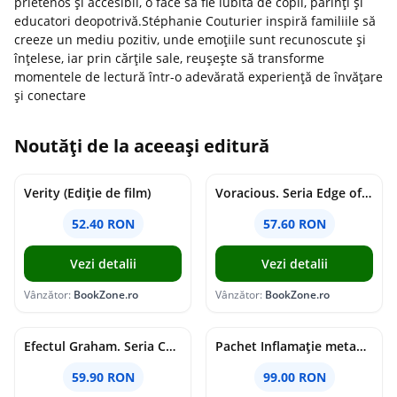
prietenos și accesibil, o face să fie iubită de copii, părinți și
educatori deopotrivă.Stéphanie Couturier inspiră familiile să
creeze un mediu pozitiv, unde emoțiile sunt recunoscute și
înțelese, iar prin cărțile sale, reușește să transforme
momentele de lectură într-o adevărată experiență de învățare
și conectare
Noutăți de la aceeași editură
Verity (Ediție de film)
Voracious. Seria Edge of Darkness Vol.2
52.40 RON
57.60 RON
Vezi detalii
Vezi detalii
Vânzător:
BookZone.ro
Vânzător:
BookZone.ro
Efectul Graham. Seria Campus Diaries Vol.1
Pachet Inflamație metabolism și creier
59.90 RON
99.00 RON