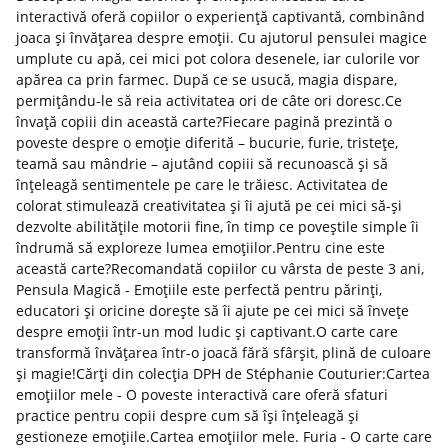
interactivă oferă copiilor o experiență captivantă, combinând
joaca și învățarea despre emoții. Cu ajutorul pensulei magice
umplute cu apă, cei mici pot colora desenele, iar culorile vor
apărea ca prin farmec. După ce se usucă, magia dispare,
permițându-le să reia activitatea ori de câte ori doresc.Ce
învață copiii din această carte?Fiecare pagină prezintă o
poveste despre o emoție diferită – bucurie, furie, tristețe,
teamă sau mândrie – ajutând copiii să recunoască și să
înțeleagă sentimentele pe care le trăiesc. Activitatea de
colorat stimulează creativitatea și îi ajută pe cei mici să-și
dezvolte abilitățile motorii fine, în timp ce poveștile simple îi
îndrumă să exploreze lumea emoțiilor.Pentru cine este
această carte?Recomandată copiilor cu vârsta de peste 3 ani,
Pensula Magică - Emoțiile este perfectă pentru părinți,
educatori și oricine dorește să îi ajute pe cei mici să învețe
despre emoții într-un mod ludic și captivant.O carte care
transformă învățarea într-o joacă fără sfârșit, plină de culoare
și magie!Cărți din colecția DPH de Stéphanie Couturier:Cartea
emoțiilor mele - O poveste interactivă care oferă sfaturi
practice pentru copii despre cum să își înțeleagă și
gestioneze emoțiile.Cartea emoțiilor mele. Furia - O carte care