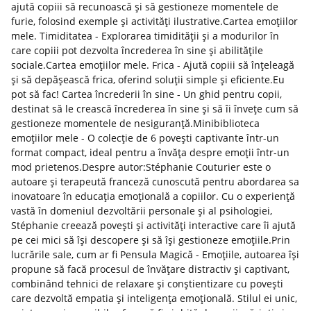
ajută copiii să recunoască și să gestioneze momentele de
furie, folosind exemple și activități ilustrative.Cartea emoțiilor
mele. Timiditatea - Explorarea timidității și a modurilor în
care copiii pot dezvolta încrederea în sine și abilitățile
sociale.Cartea emoțiilor mele. Frica - Ajută copiii să înțeleagă
și să depășească frica, oferind soluții simple și eficiente.Eu
pot să fac! Cartea încrederii în sine - Un ghid pentru copii,
destinat să le crească încrederea în sine și să îi învețe cum să
gestioneze momentele de nesiguranță.Minibiblioteca
emoțiilor mele - O colecție de 6 povești captivante într-un
format compact, ideal pentru a învăța despre emoții într-un
mod prietenos.Despre autor:Stéphanie Couturier este o
autoare și terapeută franceză cunoscută pentru abordarea sa
inovatoare în educația emoțională a copiilor. Cu o experiență
vastă în domeniul dezvoltării personale și al psihologiei,
Stéphanie creează povești și activități interactive care îi ajută
pe cei mici să își descopere și să își gestioneze emoțiile.Prin
lucrările sale, cum ar fi Pensula Magică - Emoțiile, autoarea își
propune să facă procesul de învățare distractiv și captivant,
combinând tehnici de relaxare și conștientizare cu povești
care dezvoltă empatia și inteligența emoțională. Stilul ei unic,