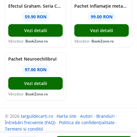
Efectul Graham. Seria Campus Diaries Vol.1
Pachet Inflamație metabolism și creier
59.90 RON
99.00 RON
Vezi detalii
Vezi detalii
Vânzător:
BookZone.ro
Vânzător:
BookZone.ro
Pachet Neuroechilibrul
97.00 RON
Vezi detalii
Vânzător:
BookZone.ro
© 2026
targuldecarti.ro
·
Harta site
·
Autori
·
Branduri
·
Întrebări frecvente (FAQ)
·
Politica de confidențialitate
·
Termeni si conditii