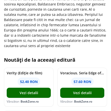
sosirea Apocalipsei, Baldassare Embriacco, negustor genovez
de curiozitati, porneste in cautarea unei carti rare, Al o
sutalea nume, care ar putea sa aduca izbavirea. Periplul lui
Baldassare poate fi citit in mai multe chei: ca un jurnal de
calatorie, infatisind in chip fermecator lumea Levantului si
Europa din preajma anului 1666; ca o carte a cautarii mistice,
dar si a indoielii carteziene intr-o lume marcata de fanatisme
si bigotism si, nu in ultimul rind, ca o calatorie catre sine, in
cautarea unui sens al propriei existente
Noutăți de la aceeași editură
Verity (Ediție de film)
Voracious. Seria Edge of Darkness Vol.2
52.40 RON
57.60 RON
Vezi detalii
Vezi detalii
Vânzător:
BookZone.ro
Vânzător:
BookZone.ro