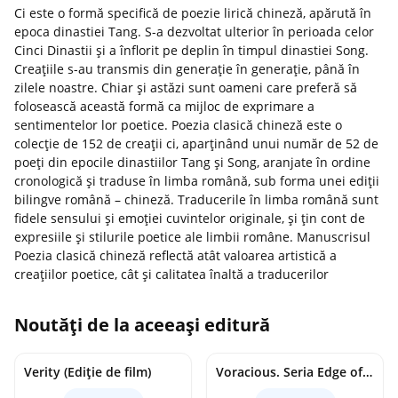
Ci este o formă specifică de poezie lirică chineză, apărută în
epoca dinastiei Tang. S-a dezvoltat ulterior în perioada celor
Cinci Dinastii şi a înflorit pe deplin în timpul dinastiei Song.
Creaţiile s-au transmis din generaţie în generaţie, până în
zilele noastre. Chiar şi astăzi sunt oameni care preferă să
folosească această formă ca mijloc de exprimare a
sentimentelor lor poetice. Poezia clasică chineză este o
colecție de 152 de creații ci, aparținând unui număr de 52 de
poeți din epocile dinastiilor Tang şi Song, aranjate în ordine
cronologică și traduse în limba română, sub forma unei ediții
bilingve română – chineză. Traducerile în limba română sunt
fidele sensului și emoției cuvintelor originale, și țin cont de
expresiile și stilurile poetice ale limbii române. Manuscrisul
Poezia clasică chineză reflectă atât valoarea artistică a
creațiilor poetice, cât și calitatea înaltă a traducerilor
Noutăți de la aceeași editură
Verity (Ediție de film)
Voracious. Seria Edge of Darkness Vol.2