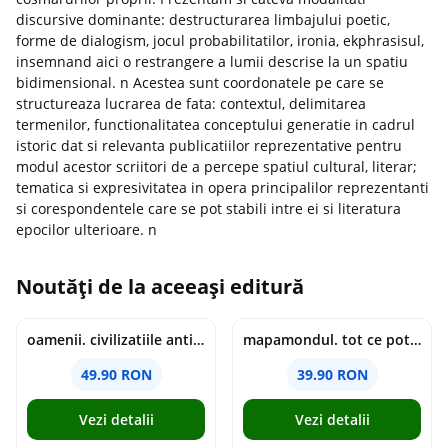
discursive dominante: destructurarea limbajului poetic,
forme de dialogism, jocul probabilitatilor, ironia, ekphrasisul,
insemnand aici o restrangere a lumii descrise la un spatiu
bidimensional. n Acestea sunt coordonatele pe care se
structureaza lucrarea de fata: contextul, delimitarea
termenilor, functionalitatea conceptului generatie in cadrul
istoric dat si relevanta publicatiilor reprezentative pentru
modul acestor scriitori de a percepe spatiul cultural, literar;
tematica si expresivitatea in opera principalilor reprezentanti
si corespondentele care se pot stabili intre ei si literatura
epocilor ulterioare. n
Noutăți de la aceeași editură
oamenii. civilizatiile antice si lucrurile uluitoare pe care le-au creat - jonny marx, charlie davis
mapamondul. tot ce poti invata dintr-o harta - raquel martin
49.90 RON
39.90 RON
Vezi detalii
Vezi detalii