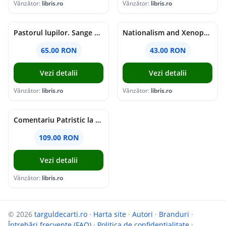
Vânzător:
libris.ro
Vânzător:
libris.ro
Pastorul lupilor. Sange de varcolac - Larisa Toader
Nationalism and Xenophobia in Post-Soviet Russia - Ioana Madalina Miron
65.00 RON
43.00 RON
Vezi detalii
Vezi detalii
Vânzător:
libris.ro
Vânzător:
libris.ro
Comentariu Patristic la Scriptura. Vechiul Testament II. Geneza, 12-50 - George Claudiu Tutu, Mark Sheridan, Alexander Baumgarten, Thomas C. Oden
109.00 RON
Vezi detalii
Vânzător:
libris.ro
© 2026
targuldecarti.ro
·
Harta site
·
Autori
·
Branduri
·
Întrebări frecvente (FAQ)
·
Politica de confidențialitate
·