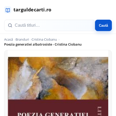
Caută
Acasă
Branduri
Cristina Ciobanu
Poezia generatiei albatrosiste - Cristina Ciobanu