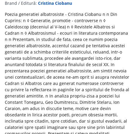
Brand / Editură:
Cristina Ciobanu
Poezia generatiei albatrosiste - Cristina Ciobanu n n Din
Cuprins: n ◊ Generatie, promotie - controverse n ◊
Caleidoscop (deceniul al V-lea) n ◊ Revistele Albatros si
Cadran n ◊ Albatrosismul - ecouri in literatura contemporana
n n Prezentam, in studiul de fata, ceea ce numim poezia
generatiei albatrosiste, accentul cazand pe tentativa acestei
generatii de a schimba criteriile esteticului, reluand, intr-o
varianta sublimata, procedee ale avangardei isto-rice, dar
anuntand totodata si literatura finalului de secol XX. In
prezentarea poeziei generatiei albatrosiste, am simtit nevoia
unei contextualizari, de aceea ne-am oprit si asupra revistelor
Cadran si Albatros care au generat numeroase controverse
cu privire la reflectarea in paginile lor a spiritului de fronda al
generatiei amintite. n In analiza propriu-zisa a poeziei lui
Constant Tonegaru, Geo Dumitrescu, Dimitrie Stelaru, Ion
Caraion, am adus in discutie teme, motive care devin
obsedante in lirica acestor poeti, precum obsesia mortii,
inclinatia spre citadin, spre cotidian, dar si gustul evadarii, al
calatoriei spre spatii imaginare sau spre sine prin labirintul
cosmarurilor proprii. Prezentam si cateva modalitati