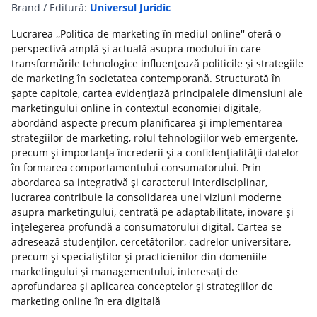
Brand / Editură:
Universul Juridic
Lucrarea ,,Politica de marketing în mediul online'' oferă o
perspectivă amplă și actuală asupra modului în care
transformările tehnologice influențează politicile și strategiile
de marketing în societatea contemporană. Structurată în
șapte capitole, cartea evidențiază principalele dimensiuni ale
marketingului online în contextul economiei digitale,
abordând aspecte precum planificarea și implementarea
strategiilor de marketing, rolul tehnologiilor web emergente,
precum și importanța încrederii și a confidențialității datelor
în formarea comportamentului consumatorului. Prin
abordarea sa integrativă și caracterul interdisciplinar,
lucrarea contribuie la consolidarea unei viziuni moderne
asupra marketingului, centrată pe adaptabilitate, inovare și
înțelegerea profundă a consumatorului digital. Cartea se
adresează studenților, cercetătorilor, cadrelor universitare,
precum și specialiștilor și practicienilor din domeniile
marketingului și managementului, interesați de
aprofundarea și aplicarea conceptelor și strategiilor de
marketing online în era digitală