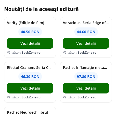
Noutăți de la aceeași editură
Verity (Ediție de film)
Voracious. Seria Edge of Darkness Vol.2
40.50 RON
44.60 RON
Vezi detalii
Vezi detalii
Vânzător:
BookZone.ro
Vânzător:
BookZone.ro
Efectul Graham. Seria Campus Diaries Vol.1
Pachet Inflamație metabolism și creier
46.30 RON
97.80 RON
Vezi detalii
Vezi detalii
Vânzător:
BookZone.ro
Vânzător:
BookZone.ro
Pachet Neuroechilibrul