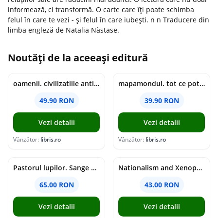
informează, ci transformă. O carte care îți poate schimba
felul în care te vezi - și felul în care iubești. n n Traducere din
limba engleză de Natalia Năstase.
Noutăți de la aceeași editură
oamenii. civilizatiile antice si lucrurile uluitoare pe care le-au creat - jonny marx, charlie davis
mapamondul. tot ce poti invata dintr-o harta - raquel martin
49.90 RON
39.90 RON
Vezi detalii
Vezi detalii
Vânzător:
libris.ro
Vânzător:
libris.ro
Pastorul lupilor. Sange de varcolac - Larisa Toader
Nationalism and Xenophobia in Post-Soviet Russia - Ioana Madalina Miron
65.00 RON
43.00 RON
Vezi detalii
Vezi detalii