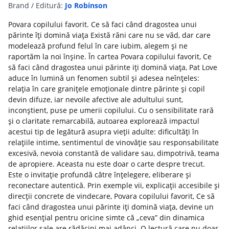
Brand / Editură:
Jo Robinson
Povara copilului favorit. Ce să faci când dragostea unui
părinte îți domină viața Există răni care nu se văd, dar care
modelează profund felul în care iubim, alegem și ne
raportăm la noi înșine. În cartea Povara copilului favorit, Ce
să faci când dragostea unui părinte iți domină viața, Pat Love
aduce în lumină un fenomen subtil și adesea neînțeles:
relația în care granițele emoționale dintre părinte și copil
devin difuze, iar nevoile afective ale adultului sunt,
inconștient, puse pe umerii copilului. Cu o sensibilitate rară
și o claritate remarcabilă, autoarea explorează impactul
acestui tip de legătură asupra vieții adulte: dificultăți în
relațiile intime, sentimentul de vinovăție sau responsabilitate
excesivă, nevoia constantă de validare sau, dimpotrivă, teama
de apropiere. Aceasta nu este doar o carte despre trecut.
Este o invitație profundă către înțelegere, eliberare și
reconectare autentică. Prin exemple vii, explicații accesibile și
direcții concrete de vindecare, Povara copilului favorit, Ce să
faci când dragostea unui părinte iți domină viața, devine un
ghid esențial pentru oricine simte că „ceva” din dinamica
relațiilor sale are rădăcini mai adânci. O lectură care nu doar