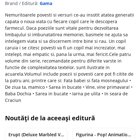
Brand / Editură:
Gama
Nemuritoarele povesti si versuri ce-au insotit atatea generatii
capata o noua viata cu fiecare copil care le descopera
farmecul. Daca poeziile sunt vitale pentru dezvoltarea
limbajului si imbunatatirea memoriei, basmele ne ajuta sa
intelegem viata si sa discernem intre bine si rau. Un copil
caruia i se citesc povesti va fi un copil mai increzator, mai
intelept, mai empatic si, pana la urma, mai fericit.Cele patru
volume din serie, recomandate pentru diferite varste in
functie de complexitatea textelor, sunt ilustrate in
acuarela.Volumul include poezii si povesti care pot fi citite de
la patru ani, printre care si: Fata babei si fata mosneagului •
De ziua ta, mamico • Sarea in bucate • Vine, vine primavara! •
Baba Dochia • Sarea in bucate • Iarna pe ulita • In seara de
Craciun
Noutăți de la aceeași editură
Erupt (Deluxe Marbled Vinyl) | Cojo
Figurina - Pop! Animation - One Piece - Nico Robin | Funko