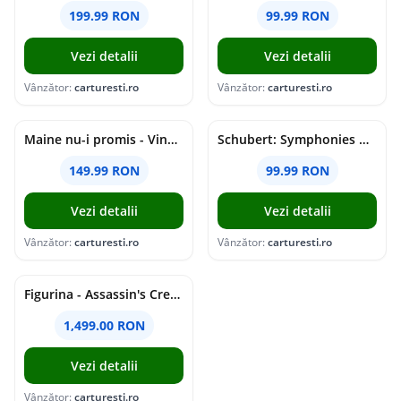
199.99 RON
99.99 RON
Vezi detalii
Vezi detalii
Vânzător:
carturesti.ro
Vânzător:
carturesti.ro
Maine nu-i promis - Vinyl | Grasu XXL
Schubert: Symphonies Nos. 5-6, 8-9; Rosamunde Overture & Ballet Music (SACD) | Herbert von Karajan, Berliner Philharmoniker
149.99 RON
99.99 RON
Vezi detalii
Vezi detalii
Vânzător:
carturesti.ro
Vânzător:
carturesti.ro
Figurina - Assassin's Creed: Shadows - Animus Yasuke | PureArts
1,499.00 RON
Vezi detalii
Vânzător:
carturesti.ro