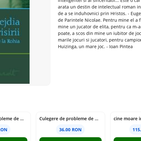
inteligentei si al sinceritatii... Este o 
arata un destin de intelectual roman in
de a se induhovnici prin Hristos. - Eug
de Parintele Nicolae. Pentru mine el a 
mine un jucator de elita, pentru ca m-a
poate, a scos din mine un iubitor de joc
marile jocuri si jucatori, pentru campion
Huizinga, un mare joc. - Ioan Pintea
Culegere de probleme de matematica - Clasa 6 - Ioana Monalisa Manea, Cristina Neagoe
Culegere de probleme de matematica - Clasa 5 - Ioana Monalisa Manea, Cristina Neagoe
RON
36.00 RON
115