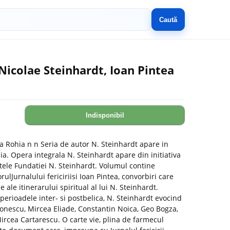
Caută
 Nicolae Steinhardt, Ioan Pintea
Indisponibil
la Rohia n n Seria de autor N. Steinhardt apare in
a. Opera integrala N. Steinhardt apare din initiativa
tele Fundatiei N. Steinhardt. Volumul contine
rulJurnalului fericiriisi Ioan Pintea, convorbiri care
le itinerarului spiritual al lui N. Steinhardt.
rioadele inter- si postbelica, N. Steinhardt evocind
nescu, Mircea Eliade, Constantin Noica, Geo Bogza,
ircea Cartarescu. O carte vie, plina de farmecul