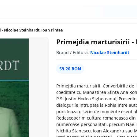
 - Nicolae Steinhardt, Ioan Pintea
Primejdia marturisirii -
Brand / Editură:
Nicolae Steinhardt
59.26 RON
Primejdia marturisirii. Convorbirile de 
coeditare cu Manastirea Sfinta Ana Rohi
P.S. Justin Hodea Sigheteanul, Presedin
dialogurile intrupate la Rohia intre auto
puncteaza o serie de momente esentiale a
Redescoperim cultura romaneasca din pe
numeroase personalitati, precum Nae Io
Nichita Stanescu, Ioan Alexandru sau M