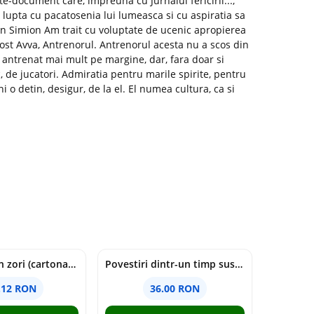
carte-document care, impreuna cu Jurnalul fericirii...,
 lupta cu pacatosenia lui lumeasca si cu aspiratia sa
en Simion Am trait cu voluptate de ucenic apropierea
fost Avva, Antrenorul. Antrenorul acesta nu a scos din
 antrenat mai mult pe margine, dar, fara doar si
, de jucatori. Admiratia pentru marile spirite, pentru
i o detin, desigur, de la el. El numea cultura, ca si
cine moare in zori (cartonata) - holly jackson
Povestiri dintr-un timp suspendat - Simona Mihutiu
.12 RON
36.00 RON