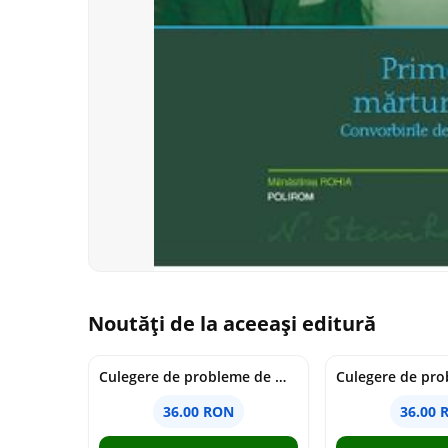
Noutăți de la aceeași editură
Culegere de probleme de matematica - Clasa 7 - Ioana Monalisa Manea
36.00 RON
36.00 