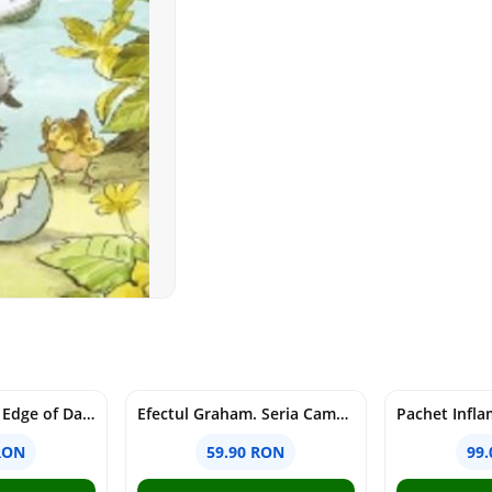
Voracious. Seria Edge of Darkness Vol.2
Efectul Graham. Seria Campus Diaries Vol.1
RON
59.90 RON
99