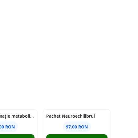
Pachet Inflamație metabolism și creier
Pachet Neuroechilibrul
.00 RON
97.00 RON