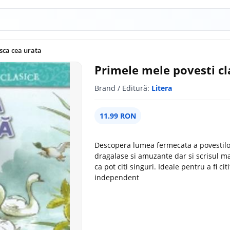
usca cea urata
Primele mele povesti cl
Brand / Editură:
Litera
11.99 RON
Descopera lumea fermecata a povestilor c
dragalase si amuzante dar si scrisul mare
ca pot citi singuri. Ideale pentru a fi c
independent