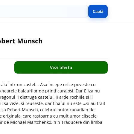
Caută
Robert Munsch
Vezi oferta
aia intr-un castel... Asa incepe orice poveste cu
ghearele balaurilor de printi curajosi. Dar Eliza nu
gonul ii distruge castelul, ii arde rochiile si il
l salveze. si reuseste, dar finalul nu este …si au trait
ru ca Robert Munsch, celebrul autor canadian de
te originala, care rastoarna cu mult umor cliseele
color de Michael Martchenko. n n Traducere din limba