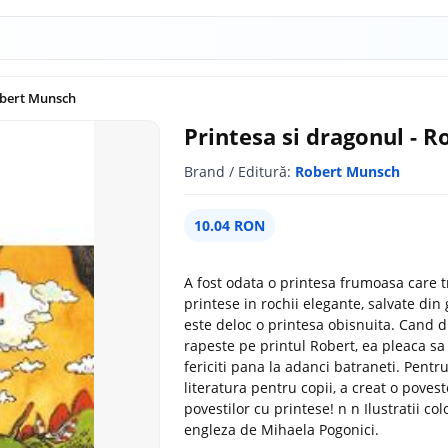
obert Munsch
Printesa si dragonul - 
Brand / Editură:
Robert Munsch
10.04 RON
A fost odata o printesa frumoasa care tr
printese in rochii elegante, salvate din 
este deloc o printesa obisnuita. Cand dra
rapeste pe printul Robert, ea pleaca sa i
fericiti pana la adanci batraneti. Pent
literatura pentru copii, a creat o poves
povestilor cu printese! n n Ilustratii 
engleza de Mihaela Pogonici.