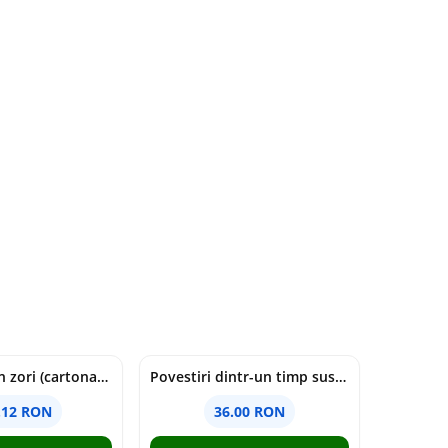
cine moare in zori (cartonata) - holly jackson
Povestiri dintr-un timp suspendat - Simona Mihutiu
.12 RON
36.00 RON