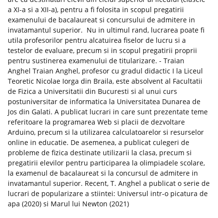
a XI-a si a XII-a), pentru a fi folosita in scopul pregatirii
examenului de bacalaureat si concursului de admitere in
invatamantul superior. Nu in ultimul rand, lucrarea poate fi
utila profesorilor pentru alcatuirea fiselor de lucru si a
testelor de evaluare, precum si in scopul pregatirii proprii
pentru sustinerea examenului de titularizare. - Traian
Anghel Traian Anghel, profesor cu gradul didactic I la Liceul
Teoretic Nicolae Iorga din Braila, este absolvent al Facultatii
de Fizica a Universitatii din Bucuresti si al unui curs
postuniversitar de informatica la Universitatea Dunarea de
Jos din Galati. A publicat lucrari in care sunt prezentate teme
referitoare la programarea Web si placii de dezvoltare
Arduino, precum si la utilizarea calculatoarelor si resurselor
online in educatie. De asemenea, a publicat culegeri de
probleme de fizica destinate utilizarii la clasa, precum si
pregatirii elevilor pentru participarea la olimpiadele scolare,
la examenul de bacalaureat si la concursul de admitere in
invatamantul superior. Recent, T. Anghel a publicat o serie de
lucrari de popularizare a stiintei: Universul intr-o picatura de
apa (2020) si Marul lui Newton (2021)