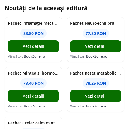
Noutăți de la aceeași editură
Pachet Inflamație metabolism și creier
Pachet Neuroechilibrul
88.80 RON
77.80 RON
Vezi detalii
Vezi detalii
Vânzător:
BookZone.ro
Vânzător:
BookZone.ro
Pachet Mintea și hormonii tăi
Pachet Reset metabolic complet
78.40 RON
78.25 RON
Vezi detalii
Vezi detalii
Vânzător:
BookZone.ro
Vânzător:
BookZone.ro
Pachet Creier calm minte puternică