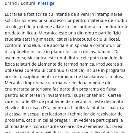
Brand / Editură:
Prestige
Lucrarea a fost scrisa cu intentia de a veni in intampinarea
solicitarilor elevilor si profesorilor pentru materiale de studiu
si culegeri de probleme aflate in concordanta cu continuturile
predate in liceu. Mecanica este una din dintre partile fizicii
studiata atat in gimnaziu, cat si la inceputul ciclului liceal,
conform modelului de abordare in spirala a continuturilor
disciplinelor incluse in planurile cadru de invatamant. De
asemenea, Mecanica este unul dintre cele patru module de
fizica (alaturi de Elemente de termodinamica, Producerea si
utilizarea curentului continuu si Optica) incluse in programa
acestei discipline pentru examenul de bacalaureat. In plus,
Mecanica impreuna cu urmatoarele doua module din
enumerarea anterioara fac parte din programa de fizica
pentru admiterea in invatamantul superior tehnic. Cartea -
care include 330 de probleme de mecanica - este destinata
elevilor din clasa a IX-a, pentru a fi utilizata atat la scoala, cat
si acasa, in scopul perfectionarii tehnicilor de rezolvator de
probleme, cat si in cel al pregatirii in vederea participarii la
olimpiadele si concursurile scolare. De asemenea, lucrarea
are ca destinatari elevii din ciclul superior al liceului (clasele