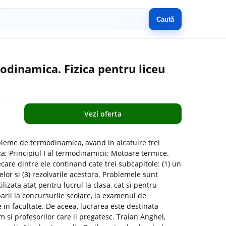
Caută
dinamica. Fizica pentru liceu
Vezi oferta
leme de termodinamica, avand in alcatuire trei
; Principiul I al termodinamicii; Motoare termice.
fiecare dintre ele continand cate trei subcapitole: (1) un
elor si (3) rezolvarile acestora. Problemele sunt
ilizata atat pentru lucrul la clasa, cat si pentru
arii la concursurile scolare, la examenul de
 in facultate. De aceea, lucrarea este destinata
um si profesorilor care ii pregatesc. Traian Anghel,