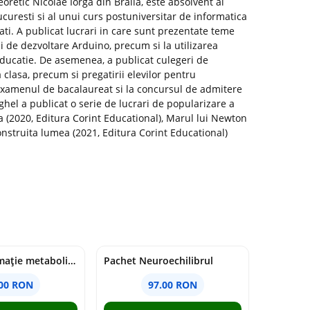
eoretic Nicolae Iorga din Braila, este absolvent al
Bucuresti si al unui curs postuniversitar de informatica
ati. A publicat lucrari in care sunt prezentate teme
i de dezvoltare Arduino, precum si la utilizarea
 educatie. De asemenea, a publicat culegeri de
a clasa, precum si pregatirii elevilor pentru
 examenul de bacalaureat si la concursul de admitere
ghel a publicat o serie de lucrari de popularizare a
pa (2020, Editura Corint Educational), Marul lui Newton
construita lumea (2021, Editura Corint Educational)
Pachet Inflamație metabolism și creier
Pachet Neuroechilibrul
.00 RON
97.00 RON