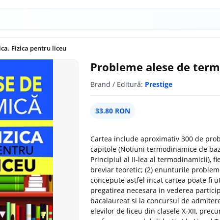
a. Fizica pentru liceu
Probleme alese de termo
Brand / Editură:
Prestige
33.80 RON
Cartea include aproximativ 300 de prob
capitole (Notiuni termodinamice de baza
Principiul al II-lea al termodinamicii), 
breviar teoretic; (2) enunturile problem
concepute astfel incat cartea poate fi ut
pregatirea necesara in vederea particip
bacalaureat si la concursul de admitere
elevilor de liceu din clasele X-XII, prec