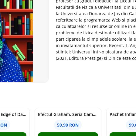
profesor cu gradul didactic I la Liceul T
Facultatii de Fizica a Universitatii din 
la Universitatea Dunarea de Jos din Gal
referitoare la programarea Web si placi
calculatoarelor si resurselor online in
probleme de fizica destinate utilizarii l
participarea la olimpiadele scolare, la
in invatamantul superior. Recent, T. An
stiintei: Universul intr-o picatura de a
(2021, Editura Prestige) si Din ce este 
Voracious. Seria Edge of Darkness Vol.2
Efectul Graham. Seria Campus Diaries Vol.1
RON
59.90 RON
99