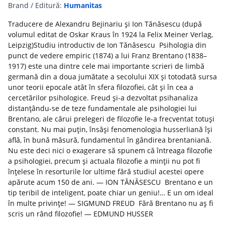
Brand / Editură:
Humanitas
Traducere de Alexandru Bejinariu şi Ion Tănăsescu (după
volumul editat de Oskar Kraus în 1924 la Felix Meiner Verlag,
Leipzig)Studiu introductiv de Ion Tănăsescu Psihologia din
punct de vedere empiric (1874) a lui Franz Brentano (1838–
1917) este una dintre cele mai importante scrieri de limbă
germană din a doua jumătate a secolului XIX și totodată sursa
unor teorii epocale atât în sfera filozofiei, cât și în cea a
cercetărilor psihologice. Freud și-a dezvoltat psihanaliza
distanțându-se de teze fundamentale ale psihologiei lui
Brentano, ale cărui prelegeri de filozofie le-a frecventat totuși
constant. Nu mai puțin, însăși fenomenologia husserliană își
află, în bună măsură, fundamentul în gândirea brentaniană.
Nu este deci nici o exagerare să spunem că întreaga filozofie
a psihologiei, precum și actuala filozofie a minții nu pot fi
înțelese în resorturile lor ultime fără studiul acestei opere
apărute acum 150 de ani. — ION TĂNĂSESCU Brentano e un
tip teribil de inteligent, poate chiar un geniu!… E un om ideal
în multe privințe! — SIGMUND FREUD Fără Brentano nu aș fi
scris un rând filozofie! — EDMUND HUSSER