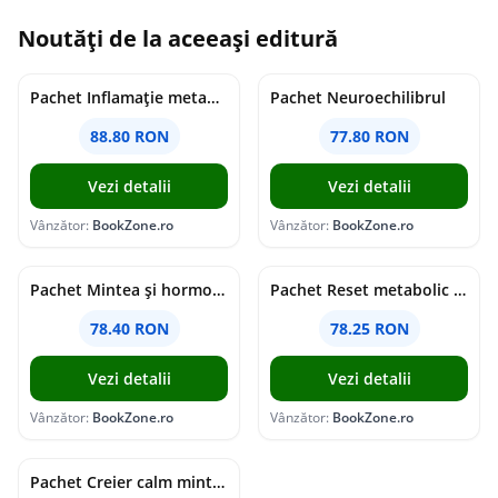
Noutăți de la aceeași editură
Pachet Inflamație metabolism și creier
Pachet Neuroechilibrul
88.80 RON
77.80 RON
Vezi detalii
Vezi detalii
Vânzător:
BookZone.ro
Vânzător:
BookZone.ro
Pachet Mintea și hormonii tăi
Pachet Reset metabolic complet
78.40 RON
78.25 RON
Vezi detalii
Vezi detalii
Vânzător:
BookZone.ro
Vânzător:
BookZone.ro
Pachet Creier calm minte puternică