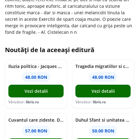
ritm tonic, aproape euforic, al caricaturalului ca viziune
constituie marca - dar si masca - unei melancolii tinuta la
secret in aceste Exercitii de spart coaja muzei. O poezie care
merge in provocare inteligenta, dar calcand cu grija peste un
fond de fragile. - Al. Cistelecan n n
Noutăți de la aceeași editură
Iluzia politica - Jacques Ellul
Tragedia migratiilor si caderea imperiilor. Sfantul Augustin si noi - Chantal Delsol
48.00 RON
48.00 RON
Vezi detalii
Vezi detalii
Vânzător:
libris.ro
Vânzător:
libris.ro
Cuvantul care zideste. Dialoguri - Vartan Arachelian
Duhul Sfant si unitatea Bisericii. Jurnal de Conciliu - Andre Scrima
57.00 RON
50.00 RON