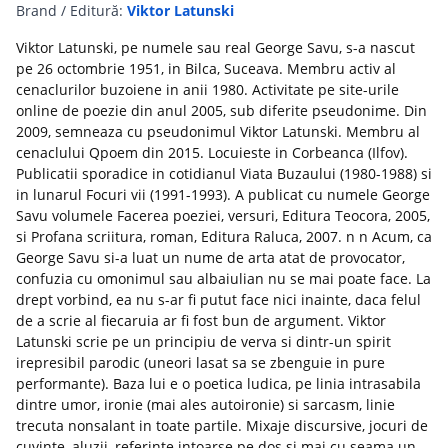
Brand / Editură:
Viktor Latunski
Viktor Latunski, pe numele sau real George Savu, s-a nascut
pe 26 octombrie 1951, in Bilca, Suceava. Membru activ al
cenaclurilor buzoiene in anii 1980. Activitate pe site-urile
online de poezie din anul 2005, sub diferite pseudonime. Din
2009, semneaza cu pseudonimul Viktor Latunski. Membru al
cenaclului Qpoem din 2015. Locuieste in Corbeanca (Ilfov).
Publicatii sporadice in cotidianul Viata Buzaului (1980-1988) si
in lunarul Focuri vii (1991-1993). A publicat cu numele George
Savu volumele Facerea poeziei, versuri, Editura Teocora, 2005,
si Profana scriitura, roman, Editura Raluca, 2007. n n Acum, ca
George Savu si-a luat un nume de arta atat de provocator,
confuzia cu omonimul sau albaiulian nu se mai poate face. La
drept vorbind, ea nu s-ar fi putut face nici inainte, daca felul
de a scrie al fiecaruia ar fi fost bun de argument. Viktor
Latunski scrie pe un principiu de verva si dintr-un spirit
irepresibil parodic (uneori lasat sa se zbenguie in pure
performante). Baza lui e o poetica ludica, pe linia intrasabila
dintre umor, ironie (mai ales autoironie) si sarcasm, linie
trecuta nonsalant in toate partile. Mixaje discursive, jocuri de
cuvinte, aluzii, referinte intoarse pe dos si mai cu seama un