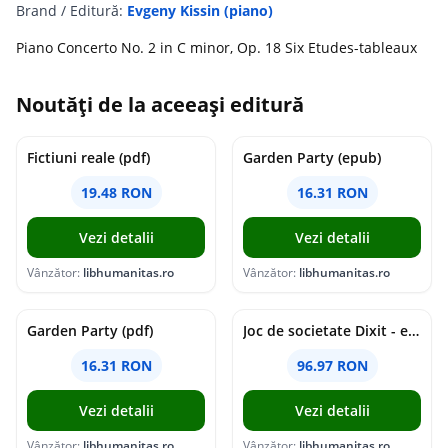
Brand / Editură:
Evgeny Kissin (piano)
Piano Concerto No. 2 in C minor, Op. 18 Six Etudes-tableaux
Noutăți de la aceeași editură
Fictiuni reale (pdf)
Garden Party (epub)
19.48 RON
16.31 RON
Vezi detalii
Vezi detalii
Vânzător:
libhumanitas.ro
Vânzător:
libhumanitas.ro
Garden Party (pdf)
Joc de societate Dixit - extensia Revelations
16.31 RON
96.97 RON
Vezi detalii
Vezi detalii
Vânzător:
libhumanitas.ro
Vânzător:
libhumanitas.ro