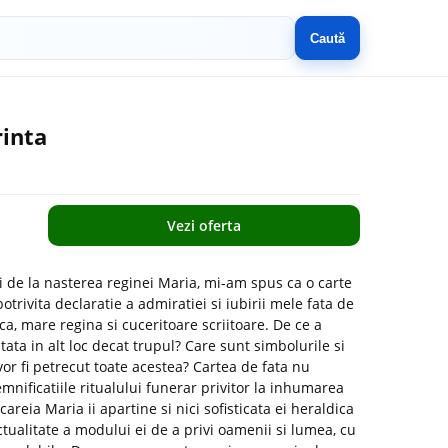
Caută
rinta
Vezi oferta
 de la nasterea reginei Maria, mi-am spus ca o carte
otrivita declaratie a admiratiei si iubirii mele fata de
, mare regina si cuceritoare scriitoare. De ce a
ata in alt loc decat trupul? Care sunt simbolurile si
vor fi petrecut toate acestea? Cartea de fata nu
emnificatiile ritualului funerar privitor la inhumarea
 careia Maria ii apartine si nici sofisticata ei heraldica
tualitate a modului ei de a privi oamenii si lumea, cu