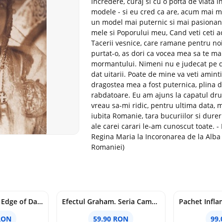
incredere, curaj si cu o pofta de viata
modele - si eu cred ca are, acum mai mul
un model mai puternic si mai pasionant 
mele si Poporului meu, Cand veti ceti ac
Tacerii vesnice, care ramane pentru noi
purtat-o, as dori ca vocea mea sa te mai
mormantului. Nimeni nu e judecat pe d
dat uitarii. Poate de mine va veti amin
dragostea mea a fost puternica, plina d
rabdatoare. Eu am ajuns la capatul dru
vreau sa-mi ridic, pentru ultima data, 
iubita Romanie, tara bucuriilor si durer
ale carei carari le-am cunoscut toate. 
Regina Maria la Incoronarea de la Alba 
Romaniei)
Voracious. Seria Edge of Darkness Vol.2
Efectul Graham. Seria Campus Diaries Vol.1
RON
59.90 RON
99