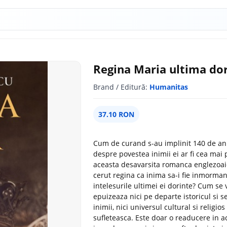
Regina Maria ultima do
Brand / Editură:
Humanitas
37.10 RON
Cum de curand s-au implinit 140 de ani
despre povestea inimii ei ar fi cea mai p
aceasta desavarsita romanca englezoaica
cerut regina ca inima sa-i fie inmormant
intelesurile ultimei ei dorinte? Cum se 
epuizeaza nici pe departe istoricul si s
inimii, nici universul cultural si religios
sufleteasca. Este doar o readucere in ac