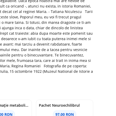
 inegalabile. Daca epoca noastra mai are nevoie de
t ca oricand -, atunci nu exista, in istoria Romaniei,
decat cel al reginei Maria. - Tatiana Niculescu Tarii
este slove, Poporul meu, eu voi fi trecut pragul
 o mare taina. Si totusi, din marea dragoste ce ti-am
 ajunga inca o data, chiar de dincolo de linistea
rept cat traieste: abia dupa moarte este pomenit sau
ti deoarece v-am iubit cu toata puterea inimei mele si
e avant: mai tarziu a devenit rabdatoare, foarte
mului meu. Dar inainte de a tacea pentru vesnicie
mainile pentru o binecuvantare. Te binecuvantez,
ilor mele, frumoasa tara, care ai trait in inima mea si
- Maria, Regina Romaniei Fotografia de pe coperta:
Iulia, 15 octombrie 1922 (Muzeul National de Istorie a
Pachet Inflamație metabolism și creier
Pachet Neuroechilibrul
.00 RON
97.00 RON