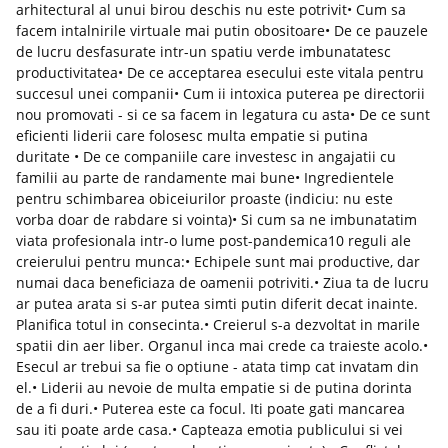
arhitectural al unui birou deschis nu este potrivit• Cum sa
facem intalnirile virtuale mai putin obositoare• De ce pauzele
de lucru desfasurate intr-un spatiu verde imbunatatesc
productivitatea• De ce acceptarea esecului este vitala pentru
succesul unei companii• Cum ii intoxica puterea pe directorii
nou promovati - si ce sa facem in legatura cu asta• De ce sunt
eficienti liderii care folosesc multa empatie si putina
duritate • De ce companiile care investesc in angajatii cu
familii au parte de randamente mai bune• Ingredientele
pentru schimbarea obiceiurilor proaste (indiciu: nu este
vorba doar de rabdare si vointa)• Si cum sa ne imbunatatim
viata profesionala intr-o lume post-pandemica10 reguli ale
creierului pentru munca:• Echipele sunt mai productive, dar
numai daca beneficiaza de oamenii potriviti.• Ziua ta de lucru
ar putea arata si s-ar putea simti putin diferit decat inainte.
Planifica totul in consecinta.• Creierul s-a dezvoltat in marile
spatii din aer liber. Organul inca mai crede ca traieste acolo.•
Esecul ar trebui sa fie o optiune - atata timp cat inva­tam din
el.• Liderii au nevoie de multa empatie si de putina dorinta
de a fi duri.• Puterea este ca focul. Iti poate gati mancarea
sau iti poate arde casa.• Capteaza emotia publicului si vei