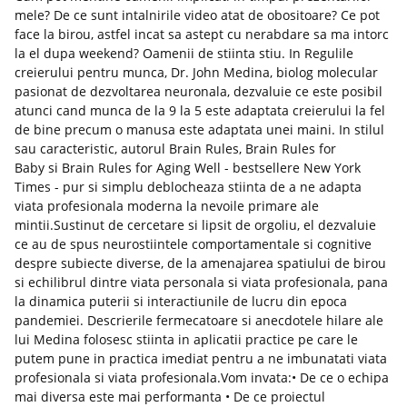
mele? De ce sunt intalnirile video atat de obositoare? Ce pot
face la birou, astfel incat sa astept cu nerabdare sa ma intorc
la el dupa weekend? Oamenii de stiinta stiu. In Regulile
creierului pentru munca, Dr. John Medina, biolog molecular
pasionat de dezvoltarea neuronala, dezvaluie ce este posibil
atunci cand munca de la 9 la 5 este adaptata creierului la fel
de bine precum o manusa este adaptata unei maini. In stilul
sau caracteristic, autorul Brain Rules, Brain Rules for
Baby si Brain Rules for Aging Well - bestsellere New York
Times - pur si simplu deblocheaza stiinta de a ne adapta
viata profesionala moderna la nevoile primare ale
mintii.Sustinut de cercetare si lipsit de orgoliu, el dezvaluie
ce au de spus neurostiintele comportamentale si cognitive
despre subiecte diverse, de la amenajarea spatiului de birou
si echilibrul dintre viata personala si viata profesionala, pana
la dinamica puterii si interactiunile de lucru din epoca
pandemiei. Descrierile fermecatoare si anecdotele hilare ale
lui Medina folosesc stiinta in aplicatii practice pe care le
putem pune in practica imediat pentru a ne imbunatati viata
profesionala si viata profesionala.Vom invata:• De ce o echipa
mai diversa este mai performanta • De ce proiectul