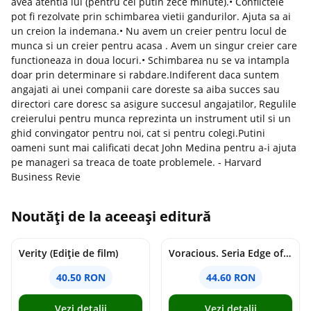
avea atentia lui (pentru cel putin zece minute).• Conflictele
pot fi rezolvate prin schimbarea vietii gandurilor. Ajuta sa ai
un creion la indemana.• Nu avem un creier pentru locul de
munca si un creier pentru acasa . Avem un singur creier care
functioneaza in doua locuri.• Schimbarea nu se va intampla
doar prin determinare si rabdare.Indiferent daca suntem
angajati ai unei companii care doreste sa aiba succes sau
directori care doresc sa asigure succesul angajatilor, Regulile
creierului pentru munca reprezinta un instrument util si un
ghid convingator pentru noi, cat si pentru colegi.Putini
oameni sunt mai calificati decat John Medina pentru a-i ajuta
pe manageri sa treaca de toate problemele. - Harvard
Business Revie
Noutăți de la aceeași editură
Verity (Ediție de film)
Voracious. Seria Edge of Darkness Vol.2
40.50 RON
44.60 RON
Vezi detalii
Vezi detalii