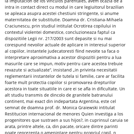
la imputacion de los vinculos parentales, avem ocazia de a
intra in contact direct cu modul in care legiuitorul brazilian
se apleaca asupra acestei chestiuni stringente, si anume
maternitatea de substitutie. Doamna dr. Cristiana-Mihaela
Craciunescu, prin studiul intitulat Ocrotirea copilului in
contextul violentei domestice, concluzioneaza faptul ca
dispozitiile Legii nr. 217/2003 sunt depasite si nu mai
corespund nevoilor actuale de aplicare in interesul superior
al copiilor, instantele judecatoresti fiind nevoite sa faca o
interpretare aproximativa a acestor dispozitii pentru a lua
masurile care se impun, motiv pentru care acestea trebuie
revazute si actualizate”, insistand „in privinta necesitatii
reglementarii instantelor de tutela si familie, care ar facilita
foarte mult protectia copiilor si promovarea drepturilor
acestora in toate situatiile in care ei se afla in dificultate. Un
alt studiu transmis de dincolo de granitele batranului
continent, mai exact din indepartata Argentina, este cel
semnat de doamna prof. dr. Monica Graiewski intitulat
Restitucion internacional de menores Quien investiga a los
progenitores que sustraen a sus hijos?, in cuprinsul caruia se
arata, printre altele, ca, din pacate, oricare dintre parinti
poate reprezenta o amenintare pentru propriul copil. n