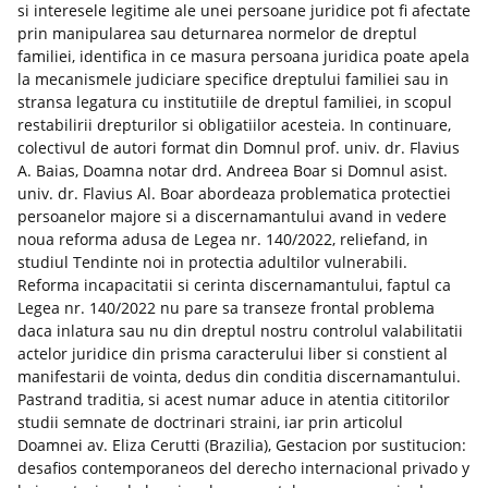
si interesele legitime ale unei persoane juridice pot fi afectate
prin manipularea sau deturnarea normelor de dreptul
familiei, identifica in ce masura persoana juridica poate apela
la mecanismele judiciare specifice dreptului familiei sau in
stransa legatura cu institutiile de dreptul familiei, in scopul
restabilirii drepturilor si obligatiilor acesteia. In continuare,
colectivul de autori format din Domnul prof. univ. dr. Flavius
A. Baias, Doamna notar drd. Andreea Boar si Domnul asist.
univ. dr. Flavius Al. Boar abordeaza problematica protectiei
persoanelor majore si a discernamantului avand in vedere
noua reforma adusa de Legea nr. 140/2022, reliefand, in
studiul Tendinte noi in protectia adultilor vulnerabili.
Reforma incapacitatii si cerinta discernamantului, faptul ca
Legea nr. 140/2022 nu pare sa transeze frontal problema
daca inlatura sau nu din dreptul nostru controlul valabilitatii
actelor juridice din prisma caracterului liber si constient al
manifestarii de vointa, dedus din conditia discernamantului.
Pastrand traditia, si acest numar aduce in atentia cititorilor
studii semnate de doctrinari straini, iar prin articolul
Doamnei av. Eliza Cerutti (Brazilia), Gestacion por sustitucion:
desafios contemporaneos del derecho internacional privado y