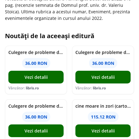
pag. (recenzie semnata de Domnul prof. univ. dr. Valeriu
Stoica). Ultima rubrica a acestui numar, Eveniment, prezinta
evenimentele organizate in cursul anului 2022.
Noutăți de la aceeași editură
Culegere de probleme de matematica - Clasa 7 - Ioana Monalisa Manea
Culegere de probleme de matematica - Clasa 6 - Ioana Monalisa Manea, Cristina Neagoe
36.00 RON
36.00 RON
Vezi detalii
Vezi detalii
Vânzător:
libris.ro
Vânzător:
libris.ro
Culegere de probleme de matematica - Clasa 5 - Ioana Monalisa Manea, Cristina Neagoe
cine moare in zori (cartonata) - holly jackson
36.00 RON
115.12 RON
Vezi detalii
Vezi detalii