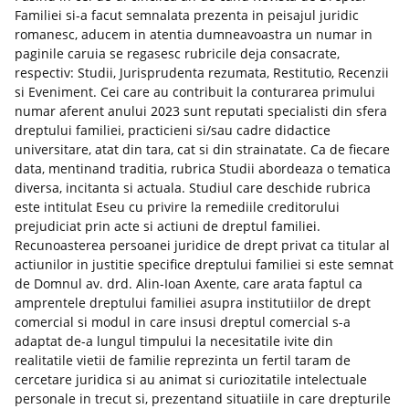
Familiei si-a facut semnalata prezenta in peisajul juridic
romanesc, aducem in atentia dumneavoastra un numar in
paginile caruia se regasesc rubricile deja consacrate,
respectiv: Studii, Jurisprudenta rezumata, Restitutio, Recenzii
si Eveniment. Cei care au contribuit la conturarea primului
numar aferent anului 2023 sunt reputati specialisti din sfera
dreptului familiei, practicieni si/sau cadre didactice
universitare, atat din tara, cat si din strainatate. Ca de fiecare
data, mentinand traditia, rubrica Studii abordeaza o tematica
diversa, incitanta si actuala. Studiul care deschide rubrica
este intitulat Eseu cu privire la remediile creditorului
prejudiciat prin acte si actiuni de dreptul familiei.
Recunoasterea persoanei juridice de drept privat ca titular al
actiunilor in justitie specifice dreptului familiei si este semnat
de Domnul av. drd. Alin-Ioan Axente, care arata faptul ca
amprentele dreptului familiei asupra institutiilor de drept
comercial si modul in care insusi dreptul comercial s-a
adaptat de-a lungul timpului la necesitatile ivite din
realitatile vietii de familie reprezinta un fertil taram de
cercetare juridica si au animat si curiozitatile intelectuale
personale in trecut si, prezentand situatiile in care drepturile