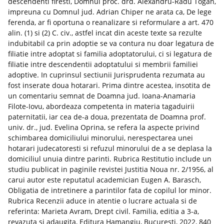
descendenti firesti, Domnul proc. drd. Alexandru-Radu Togan,
impreuna cu Domnul jud. Adrian Chiper ne arata ca, De lege
ferenda, ar fi oportuna o reanalizare si reformulare a art. 470
alin. (1) si (2) C. civ., astfel incat din aceste texte sa rezulte
indubitabil ca prin adoptie se va contura nu doar legatura de
filiatie intre adoptat si familia adoptatorului, ci si legatura de
filiatie intre descendentii adoptatului si membrii familiei
adoptive. In cuprinsul sectiunii Jurisprudenta rezumata au
fost inserate doua hotarari. Prima dintre acestea, insotita de
un comentariu semnat de Doamna jud. Ioana-Anamaria
Filote-Iovu, abordeaza competenta in materia tagaduirii
paternitatii, iar cea de-a doua, prezentata de Doamna prof.
univ. dr., jud. Evelina Oprina, se refera la aspecte privind
schimbarea domiciliului minorului, nerespectarea unei
hotarari judecatoresti si refuzul minorului de a se deplasa la
domiciliul unuia dintre parinti. Rubrica Restitutio include un
studiu publicat in paginile revistei Justitia Noua nr. 2/1956, al
carui autor este reputatul academician Eugen A. Barasch,
Obligatia de intretinere a parintilor fata de copilul lor minor.
Rubrica Recenzii aduce in atentie o lucrare actuala si de
referinta: Marieta Avram, Drept civil. Familia, editia a 3-a,
revazuta si adaugita, Editura Hamangiu, Bucuresti, 2022, 840