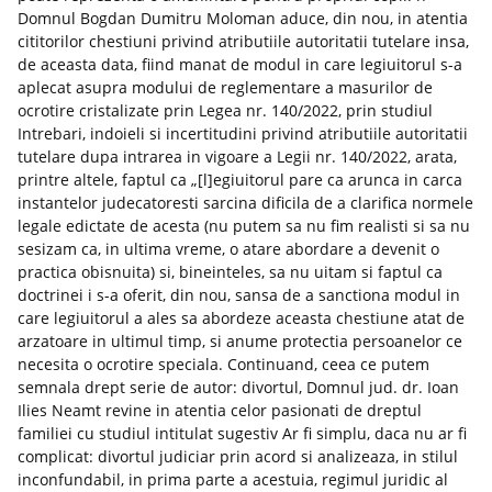
Domnul Bogdan Dumitru Moloman aduce, din nou, in atentia
cititorilor chestiuni privind atributiile autoritatii tutelare insa,
de aceasta data, fiind manat de modul in care legiuitorul s-a
aplecat asupra modului de reglementare a masurilor de
ocrotire cristalizate prin Legea nr. 140/2022, prin studiul
Intrebari, indoieli si incertitudini privind atributiile autoritatii
tutelare dupa intrarea in vigoare a Legii nr. 140/2022, arata,
printre altele, faptul ca „[l]egiuitorul pare ca arunca in carca
instantelor judecatoresti sarcina dificila de a clarifica normele
legale edictate de acesta (nu putem sa nu fim realisti si sa nu
sesizam ca, in ultima vreme, o atare abordare a devenit o
practica obisnuita) si, bineinteles, sa nu uitam si faptul ca
doctrinei i s-a oferit, din nou, sansa de a sanctiona modul in
care legiuitorul a ales sa abordeze aceasta chestiune atat de
arzatoare in ultimul timp, si anume protectia persoanelor ce
necesita o ocrotire speciala. Continuand, ceea ce putem
semnala drept serie de autor: divortul, Domnul jud. dr. Ioan
Ilies Neamt revine in atentia celor pasionati de dreptul
familiei cu studiul intitulat sugestiv Ar fi simplu, daca nu ar fi
complicat: divortul judiciar prin acord si analizeaza, in stilul
inconfundabil, in prima parte a acestuia, regimul juridic al