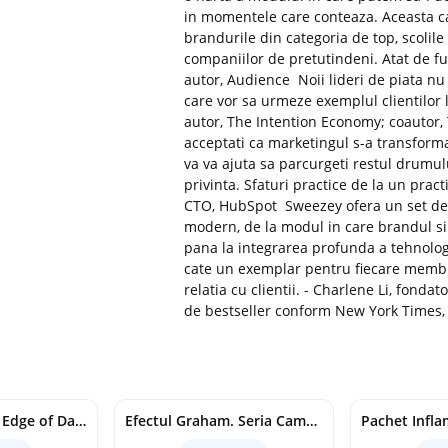
in momentele care conteaza. Aceasta car
brandurile din categoria de top, scolil
companiilor de pretutindeni. Atat de fu
autor, Audience Noii lideri de piata nu 
care vor sa urmeze exemplul clientilor l
autor, The Intention Economy; coautor,
acceptati ca marketingul s-a transforma
va va ajuta sa parcurgeti restul drumulu
privinta. Sfaturi practice de la un pra
CTO, HubSpot Sweezey ofera un set de s
modern, de la modul in care brandul si 
pana la integrarea profunda a tehnologi
cate un exemplar pentru fiecare membr
relatia cu clientii. - Charlene Li, fonda
de bestseller conform New York Times,
Voracious. Seria Edge of Darkness Vol.2
Efectul Graham. Seria Campus Diaries Vol.1