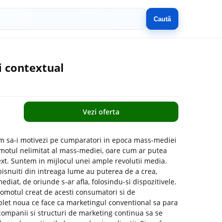
Caută
i contextual
Vezi oferta
um sa-i motivezi pe cumparatori in epoca mass-mediei
omotul nelimitat al mass-mediei, oare cum ar putea
text. Suntem in mijlocul unei ample revolutii media.
bisnuiti din intreaga lume au puterea de a crea,
ediat, de oriunde s-ar afla, folosindu-si dispozitivele.
gomotul creat de acesti consumatori si de
mplet noua ce face ca marketingul conventional sa para
companii si structuri de marketing continua sa se