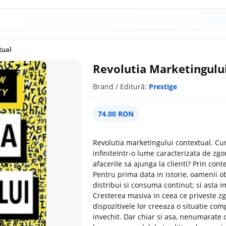
tual
Revolutia Marketingulu
Brand / Editură:
Prestige
74.00 RON
Revolutia marketingului contextual. C
infiniteIntr-o lume caracterizata de zg
afacerile sa ajunga la clienti? Prin con
Pentru prima data in istorie, oamenii o
distribui si consuma continut; si asta im
Cresterea masiva in ceea ce priveste z
dispozitivele lor creeaza o situatie co
invechit. Dar chiar si asa, nenumarate 