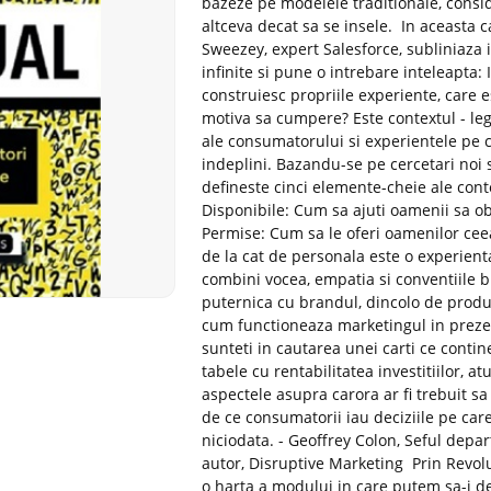
bazeze pe modelele traditionale, conside
altceva decat sa se insele. In aceasta 
Sweezey, expert Salesforce, subliniaza
infinite si pune o intrebare inteleapta: 
construiesc propriile experiente, care e
motiva sa cumpere? Este contextul - leg
ale consumatorului si experientele pe 
indeplini. Bazandu-se pe cercetari noi 
defineste cinci elemente-cheie ale contex
Disponibile: Cum sa ajuti oamenii sa ob
Permise: Cum sa le oferi oamenilor ceea 
de la cat de personala este o experienta
combini vocea, empatia si conventiile b
puternica cu brandul, dincolo de produ
cum functioneaza marketingul in prezen
sunteti in cautarea unei carti ce conti
tabele cu rentabilitatea investitiilor, a
aspectele asupra carora ar fi trebuit
de ce consumatorii iau deciziile pe car
niciodata. - Geoffrey Colon, Seful depa
autor, Disruptive Marketing Prin Revol
o harta a modului in care putem sa-i d