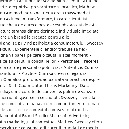
rand ca actiunile lor vor domina clientii. Si nu fac
carte, deopotriva provocatoare si practica, Mathew
 intr-un mod indraznet noua era a mass-mediei
Intr-o lume in transformare, in care clientii isi
ste cheia de a trece peste acest obstacol si de a-i
atura stransa dintre dorintele individuale imediate
care un brand le creeaza pentru a le
si analize privind psihologia consumatorului, Sweezey
tului. Experientele clientilor trebuie sa fie: •
tina valoarea pe care o cauta in acel moment. •
ce au cerut, in conditiile lor. • Personale: Trecerea
 la cat de personal o poti livra. • Autentice: Cum sa
randului. • Practice: Cum sa creezi o legatura
s.O analiza profunda, actualizata si practica despre
t. - Seth Godin, autor, This is Marketing Daca
ne diagrame cu rate de conversie, palnii de vanzare si
tunci nu ati gasit ceea ce cautati. Sweezey revine la
 sa ne concentram pana acum: comportamentul uman,
e le iau si de ce contextul conteaza mai mult ca
rtamentului Brand Studio, Microsoft Advertising;
utia marketingului contextual, Mathew Sweezey ofera
eservim pe consumatorii curenti inundati de media,