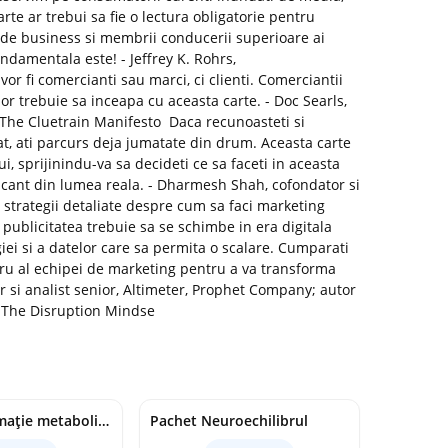
te ar trebui sa fie o lectura obligatorie pentru
e de business si membrii conducerii superioare ai
ndamentala este! - Jeffrey K. Rohrs,
vor fi comercianti sau marci, ci clienti. Comerciantii
or trebuie sa inceapa cu aceasta carte. - Doc Searls,
 The Cluetrain Manifesto Daca recunoasteti si
t, ati parcurs deja jumatate din drum. Aceasta carte
i, sprijinindu-va sa decideti ce sa faceti in aceasta
cticant din lumea reala. - Dharmesh Shah, cofondator si
trategii detaliate despre cum sa faci marketing
publicitatea trebuie sa se schimbe in era digitala
ei si a datelor care sa permita o scalare. Cumparati
u al echipei de marketing pentru a va transforma
tor si analist senior, Altimeter, Prophet Company; autor
 The Disruption Mindse
Pachet Inflamație metabolism și creier
Pachet Neuroechilibrul