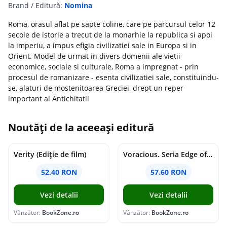
Brand / Editură:
Nomina
Roma, orasul aflat pe sapte coline, care pe parcursul celor 12
secole de istorie a trecut de la monarhie la republica si apoi
la imperiu, a impus efigia civilizatiei sale in Europa si in
Orient. Model de urmat in divers domenii ale vietii
economice, sociale si culturale, Roma a impregnat - prin
procesul de romanizare - esenta civilizatiei sale, constituindu-
se, alaturi de mostenitoarea Greciei, drept un reper
important al Antichitatii
Noutăți de la aceeași editură
Verity (Ediție de film)
Voracious. Seria Edge of Darkness Vol.2
52.40 RON
57.60 RON
Vezi detalii
Vezi detalii
Vânzător:
BookZone.ro
Vânzător:
BookZone.ro