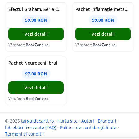
Efectul Graham. Seria Campus Diaries Vol.1
Pachet Inflamație metabolism și creier
59.90 RON
99.00 RON
Vezi detalii
Vezi detalii
Vânzător:
BookZone.ro
Vânzător:
BookZone.ro
Pachet Neuroechilibrul
97.00 RON
Vezi detalii
Vânzător:
BookZone.ro
© 2026
targuldecarti.ro
·
Harta site
·
Autori
·
Branduri
·
Întrebări frecvente (FAQ)
·
Politica de confidențialitate
·
Termeni si conditii