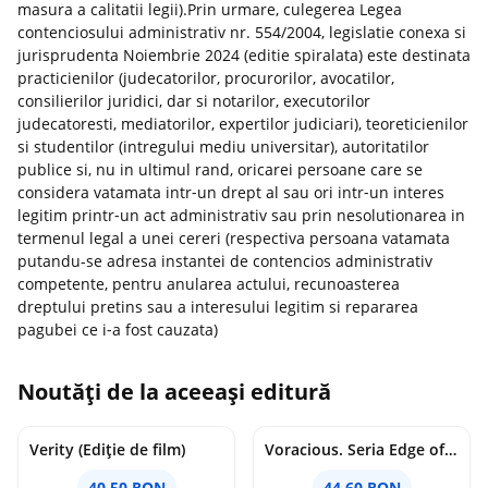
masura a calitatii legii).Prin urmare, culegerea Legea
contenciosului administrativ nr. 554/2004, legislatie conexa si
jurisprudenta Noiembrie 2024 (editie spiralata) este destinata
practicienilor (judecatorilor, procurorilor, avocatilor,
consilierilor juridici, dar si notarilor, executorilor
judecatoresti, mediatorilor, expertilor judiciari), teoreticienilor
si studentilor (intregului mediu universitar), autoritatilor
publice si, nu in ultimul rand, oricarei persoane care se
considera vatamata intr‑un drept al sau ori intr‑un interes
legitim printr‑un act administrativ sau prin nesolutionarea in
termenul legal a unei cereri (respectiva persoana vatamata
putandu-se adresa instantei de contencios administrativ
compe­tente, pentru anularea actului, recunoasterea
dreptului pretins sau a interesului legitim si repararea
pagubei ce i‑a fost cauzata)
Noutăți de la aceeași editură
Verity (Ediție de film)
Voracious. Seria Edge of Darkness Vol.2
40.50 RON
44.60 RON