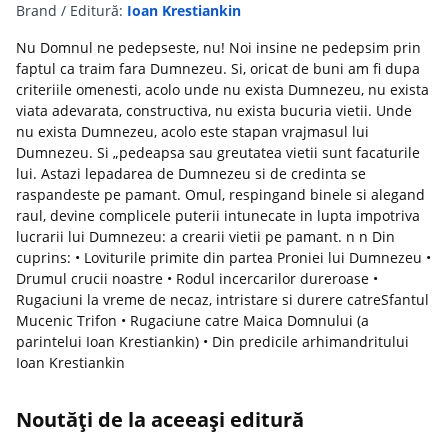
Brand / Editură:
Ioan Krestiankin
Nu Domnul ne pedepseste, nu! Noi insine ne pedepsim prin
faptul ca traim fara Dumnezeu. Si, oricat de buni am fi dupa
criteriile omenesti, acolo unde nu exista Dumnezeu, nu exista
viata adevarata, constructiva, nu exista bucuria vietii. Unde
nu exista Dumnezeu, acolo este stapan vrajmasul lui
Dumnezeu. Si „pedeapsa sau greutatea vietii sunt facaturile
lui. Astazi lepadarea de Dumnezeu si de credinta se
raspandeste pe pamant. Omul, respingand binele si alegand
raul, devine complicele puterii intunecate in lupta impotriva
lucrarii lui Dumnezeu: a crearii vietii pe pamant. n n Din
cuprins: • Loviturile primite din partea Proniei lui Dumnezeu •
Drumul crucii noastre • Rodul incercarilor dureroase •
Rugaciuni la vreme de necaz, intristare si durere catreSfantul
Mucenic Trifon • Rugaciune catre Maica Domnului (a
parintelui Ioan Krestiankin) • Din predicile arhimandritului
Ioan Krestiankin
Noutăți de la aceeași editură