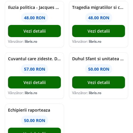
Iluzia politica - Jacques Ellul
Tragedia migratiilor si caderea imperiilor. Sfantul Augustin si noi - Chantal Delsol
48.00 RON
48.00 RON
Vezi detalii
Vezi detalii
Vânzător:
libris.ro
Vânzător:
libris.ro
Cuvantul care zideste. Dialoguri - Vartan Arachelian
Duhul Sfant si unitatea Bisericii. Jurnal de Conciliu - Andre Scrima
57.00 RON
50.00 RON
Vezi detalii
Vezi detalii
Vânzător:
libris.ro
Vânzător:
libris.ro
Echipierii raporteaza
50.00 RON