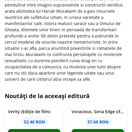
pendulind intre imagini suprarealiste si constructii veridice,
arata abilitatea lui Haruki Murakami de a gasi resursele
launtrice ale sufletului uman, in uriasa varietate a
manifestarilor sale. Istoria matusii sarace sau a Omului de
Gheata, dilemele unor tineri in perioada de transformari
profunde a anilor ’60 devin pretexte pentru a patrunde in
cercul modelat de visurile noastre nemarturisite. In orice
situatie s-ar afla, parca anuntind povestirile si romanele de
mai tirziu, Murakami isi confrunta personajele cu misterele
sexualitatii, cu durerea pierderii cuiva drag ori cu
incapacitatea de a comunica, cu mutenia unei lumi despre
care nu stii daca apartine unor legende uitate sau unui
univers de care cititorul abia incepe sa afle.
Noutăți de la aceeași editură
Verity (Ediție de film)
Voracious. Seria Edge of Darkness Vol.2
52.40 RON
57.60 RON