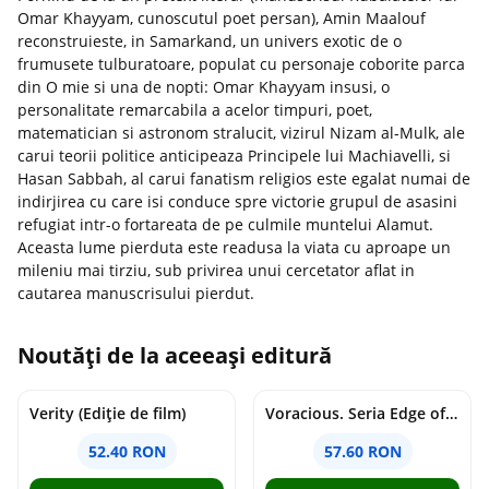
Omar Khayyam, cunoscutul poet persan), Amin Maalouf
reconstruieste, in Samarkand, un univers exotic de o
frumusete tulburatoare, populat cu personaje coborite parca
din O mie si una de nopti: Omar Khayyam insusi, o
personalitate remarcabila a acelor timpuri, poet,
matematician si astronom stralucit, vizirul Nizam al-Mulk, ale
carui teorii politice anticipeaza Principele lui Machiavelli, si
Hasan Sabbah, al carui fanatism religios este egalat numai de
indirjirea cu care isi conduce spre victorie grupul de asasini
refugiat intr-o fortareata de pe culmile muntelui Alamut.
Aceasta lume pierduta este readusa la viata cu aproape un
mileniu mai tirziu, sub privirea unui cercetator aflat in
cautarea manuscrisului pierdut.
Noutăți de la aceeași editură
Verity (Ediție de film)
Voracious. Seria Edge of Darkness Vol.2
52.40 RON
57.60 RON