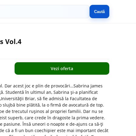
Caută
s Vol.4
Vezi oferta
pul. Dar acest joc e plin de provocări…Sabrina James
ță. Studentă în ultimul an, Sabrina și-a planificat
Universității Briar, să fie admisă la Facultatea de
o slujbă bine plătită, la o firmă de avocatură de top.
pe de trecutul rușinos al propriei familii. Dar nu se
eist superb, care crede în dragoste la prima vedere.
e pasiune. Însă uneori o noapte e de-ajuns ca să-ți
de că a fi un bun coechipier este mai important decât