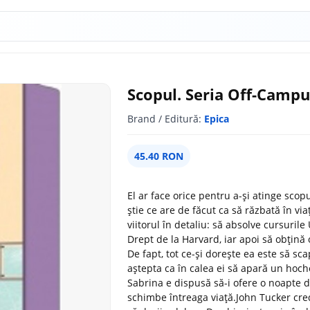
Scopul. Seria Off-Campu
Brand / Editură:
Epica
45.40 RON
El ar face orice pentru a-și atinge sco
știe ce are de făcut ca să răzbată în via
viitorul în detaliu: să absolve cursurile 
Drept de la Harvard, iar apoi să obțină 
De fapt, tot ce-și dorește ea este să sca
aștepta ca în calea ei să apară un hoch
Sabrina e dispusă să-i ofere o noapte d
schimbe întreaga viață.John Tucker cre