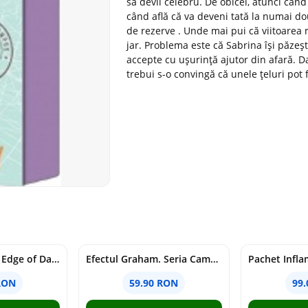
să devii celebru. De obicei, atunci când
când află că va deveni tată la numai do
de rezerve . Unde mai pui că viitoarea 
jar. Problema este că Sabrina își păzeș
accepte cu ușurință ajutor din afară. Dac
trebui s-o convingă că unele țeluri pot 
Voracious. Seria Edge of Darkness Vol.2
Efectul Graham. Seria Campus Diaries Vol.1
RON
59.90 RON
99