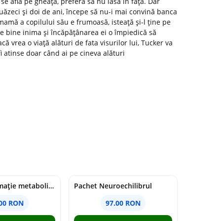
 se află pe gheață, preferă să nu iasă în față. Dar
uăzeci și doi de ani, începe să nu-i mai convină banca
mamă a copilului său e frumoasă, isteață și-l ține pe
te bine inima și încăpățânarea ei o împiedică să
ă vrea o viață alături de fata visurilor lui, Tucker va
fi atinse doar când ai pe cineva alături
Pachet Inflamație metabolism și creier
Pachet Neuroechilibrul
.00 RON
97.00 RON