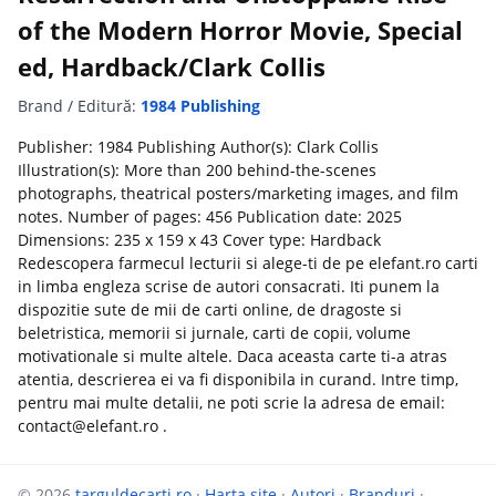
of the Modern Horror Movie, Special
ed, Hardback/Clark Collis
Brand / Editură:
1984 Publishing
Publisher: 1984 Publishing Author(s): Clark Collis
Illustration(s): More than 200 behind-the-scenes
photographs, theatrical posters/marketing images, and film
notes. Number of pages: 456 Publication date: 2025
Dimensions: 235 x 159 x 43 Cover type: Hardback
Redescopera farmecul lecturii si alege-ti de pe elefant.ro carti
in limba engleza scrise de autori consacrati. Iti punem la
dispozitie sute de mii de carti online, de dragoste si
beletristica, memorii si jurnale, carti de copii, volume
motivationale si multe altele. Daca aceasta carte ti-a atras
atentia, descrierea ei va fi disponibila in curand. Intre timp,
pentru mai multe detalii, ne poti scrie la adresa de email:
contact@elefant.ro .
© 2026
targuldecarti.ro
·
Harta site
·
Autori
·
Branduri
·