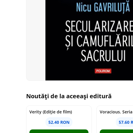
Noutăți de la aceeași editură
Verity (Ediție de film)
52.40 RON
57.60 