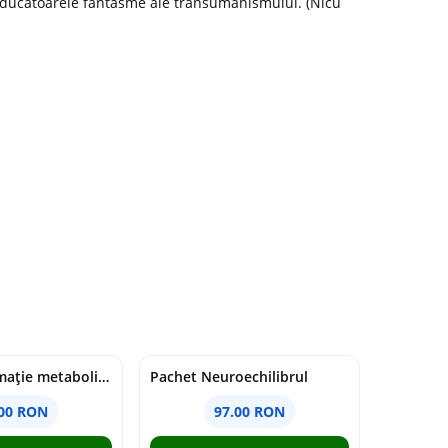
 seducătoarele fantasme ale transumanismului. (Nicu
Pachet Inflamație metabolism și creier
Pachet Neuroechilibrul
.00 RON
97.00 RON