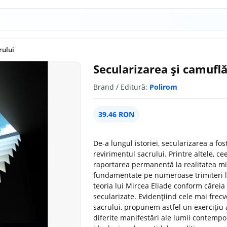
rului
Secularizarea şi camuflă
Brand / Editură:
Polirom
39.46 RON
De-a lungul istoriei, secularizarea a fos
revirimentul sacrului. Printre altele, c
raportarea permanentă la realitatea mis
fundamentate pe numeroase trimiteri la
teoria lui Mircea Eliade conform căreia
secularizate. Evidențiind cele mai frec
sacrului, propunem astfel un exercițiu al
diferite manifestări ale lumii contemp