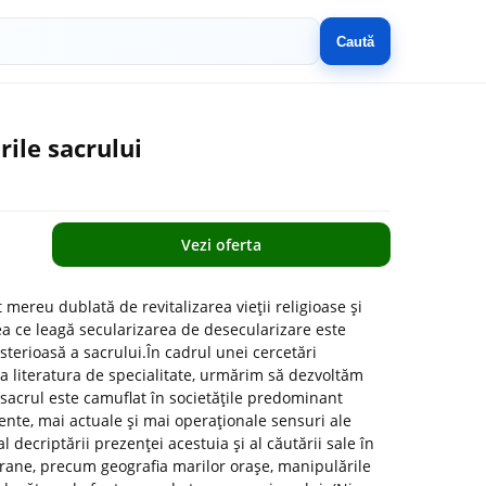
Caută
rile sacrului
Vezi oferta
t mereu dublată de revitalizarea vieții religioase și
eea ce leagă secularizarea de desecularizare este
terioasă a sacrului.În cadrul unei cercetări
 literatura de specialitate, urmărim să dezvoltăm
 sacrul este camuflat în societățile predominant
vente, mai actuale și mai operaționale sensuri ale
 decriptării prezenței acestuia și al căutării sale în
orane, precum geografia marilor orașe, manipulările