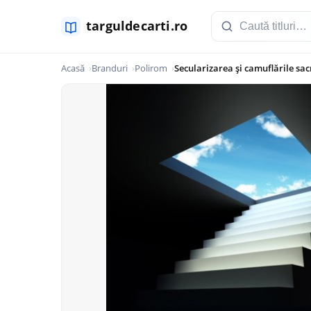
Acasă
Branduri
Polirom
Secularizarea şi camuflările sac