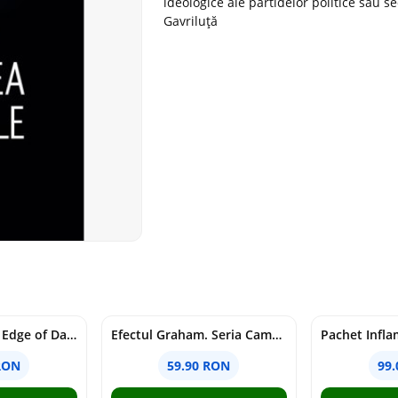
ideologice ale partidelor politice sau
Gavriluță
Voracious. Seria Edge of Darkness Vol.2
Efectul Graham. Seria Campus Diaries Vol.1
RON
59.90 RON
99