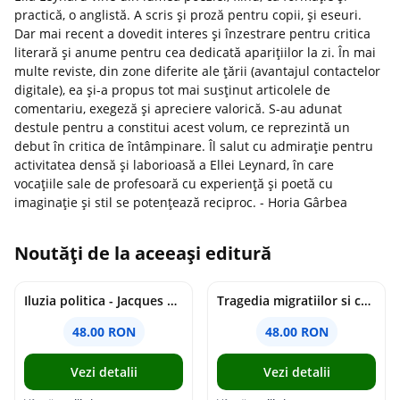
practică, o anglistă. A scris și proză pentru copii, și eseuri.
Dar mai recent a dovedit interes și înzestrare pentru critica
literară și anume pentru cea dedicată aparițiilor la zi. În mai
multe reviste, din zone diferite ale țării (avantajul contactelor
digitale), ea și-a propus tot mai susținut articolele de
comentariu, exegeză și apreciere valorică. S-au adunat
destule pentru a constitui acest volum, ce reprezintă un
debut în critica de întâmpinare. Îl salut cu admirație pentru
activitatea densă și laborioasă a Ellei Leynard, în care
vocațiile sale de profesoară cu experiență și poetă cu
imaginație și stil se potențează reciproc. - Horia Gârbea
Noutăți de la aceeași editură
Iluzia politica - Jacques Ellul
Tragedia migratiilor si caderea imperiilor. Sfantul Augustin si noi - Chantal Delsol
48.00 RON
48.00 RON
Vezi detalii
Vezi detalii