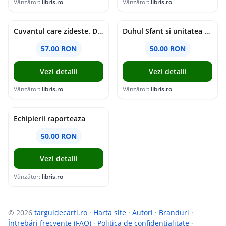
Vânzător:
libris.ro
Vânzător:
libris.ro
Cuvantul care zideste. Dialoguri - Vartan Arachelian
Duhul Sfant si unitatea Bisericii. Jurnal de Conciliu - Andre Scrima
57.00 RON
50.00 RON
Vezi detalii
Vezi detalii
Vânzător:
libris.ro
Vânzător:
libris.ro
Echipierii raporteaza
50.00 RON
Vezi detalii
Vânzător:
libris.ro
© 2026
targuldecarti.ro
·
Harta site
·
Autori
·
Branduri
·
Întrebări frecvente (FAQ)
·
Politica de confidențialitate
·